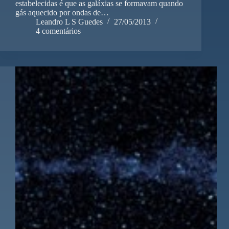
estabelecidas é que as galáxias se formavam quando
gás aquecido por ondas de…
Leandro L S Guedes
27/05/2013
4 comentários