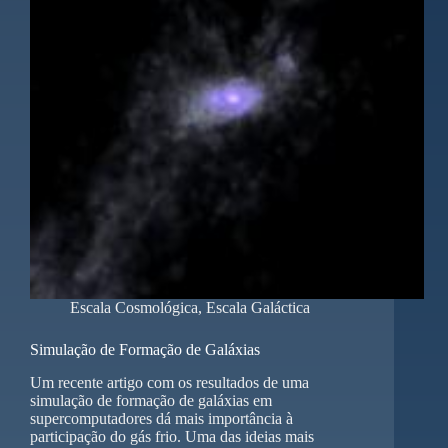
Escala Cosmológica
,
Escala Galáctica
Simulação de Formação de Galáxias
Um recente artigo com os resultados de uma
simulação de formação de galáxias em
supercomputadores dá mais importância à
participação do gás frio. Uma das ideias mais