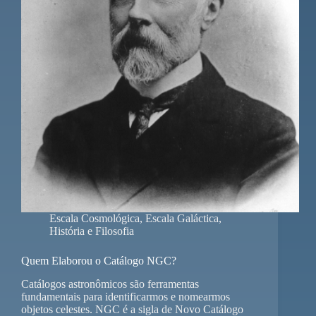
Escala Cosmológica
,
Escala Galáctica
,
História e Filosofia
Quem Elaborou o Catálogo NGC?
Catálogos astronômicos são ferramentas
fundamentais para identificarmos e nomearmos
objetos celestes. NGC é a sigla de Novo Catálogo