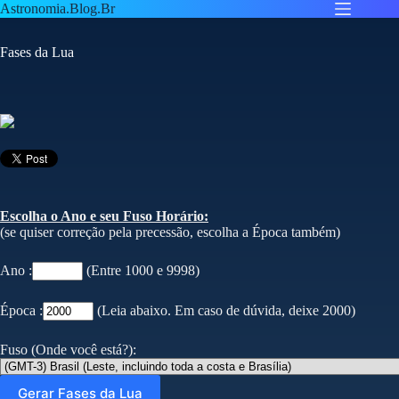
Pular
Astronomia.Blog.Br
para
o
Fases da Lua
conteúdo
Escolha o Ano e seu Fuso Horário:
(se quiser correção pela precessão, escolha a Época também)
Ano :
(Entre 1000 e 9998)
Época :
(Leia abaixo. Em caso de dúvida, deixe 2000)
Fuso (Onde você está?):