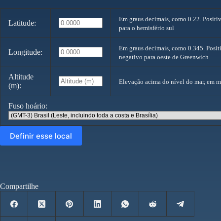
Em graus decimais, como 0.22. Positiv
Latitude:
para o hemisfério sul
Em graus decimais, como 0.345. Positi
Longitude:
negativo para oeste de Greenwich
Altitude
Elevação acima do nível do mar, em me
(m):
Fuso hoário:
Compartilhe