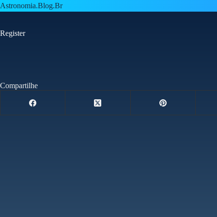
Pular
Astronomia.Blog.Br
para
o
conteúdo
Register
Compartilhe