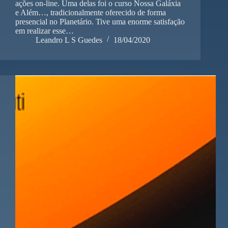
ações on-line. Uma delas foi o curso Nossa Galáxia
e Além…, tradicionalmente oferecido de forma
presencial no Planetário. Tive uma enorme satisfação
em realizar esse…
Leandro L S Guedes
18/04/2020