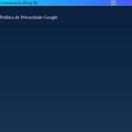
Pular
Astronomia.Blog.Br
para
o
Política de Privacidade Google
conteúdo