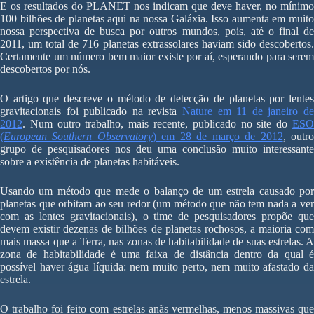
E os resultados do PLANET nos indicam que deve haver, no mínimo
100 bilhões de planetas aqui na nossa Galáxia. Isso aumenta em muito
nossa perspectiva de busca por outros mundos, pois, até o final de
2011, um total de 716 planetas extrassolares haviam sido descobertos.
Certamente um número bem maior existe por aí, esperando para serem
descobertos por nós.
O artigo que descreve o método de detecção de planetas por lentes
gravitacionais foi publicado na revista
Nature em 11 de janeiro de
2012
. Num outro trabalho, mais recente, publicado no site do
ESO
(
European Southern Observatory
) em 28 de março de 2012
, outr
grupo de pesquisadores nos deu uma conclusão muito interessante
sobre a existência de planetas habitáveis.
Usando um método que mede o balanço de um estrela causado por
planetas que orbitam ao seu redor (um método que não tem nada a ver
com as lentes gravitacionais), o time de pesquisadores propõe que
devem existir dezenas de bilhões de planetas rochosos, a maioria com
mais massa que a Terra, nas zonas de habitabilidade de suas estrelas. A
zona de habitabilidade é uma faixa de distância dentro da qual é
possível haver água líquida: nem muito perto, nem muito afastado da
estrela.
O trabalho foi feito com estrelas anãs vermelhas, menos massivas que