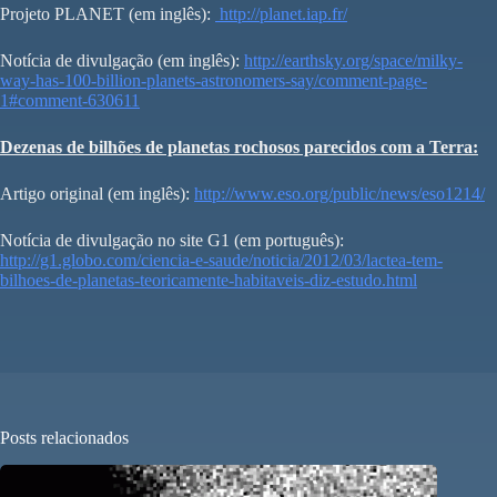
Projeto PLANET (em inglês):
http://planet.iap.fr/
Notícia de divulgação (em inglês):
http://earthsky.org/space/milky-
way-has-100-billion-planets-astronomers-say/comment-page-
1#comment-630611
Dezenas de bilhões de planetas rochosos parecidos com a Terra:
Artigo original (em inglês):
http://www.eso.org/public/news/eso1214/
Notícia de divulgação no site G1 (em português):
http://g1.globo.com/ciencia-e-saude/noticia/2012/03/lactea-tem-
bilhoes-de-planetas-teoricamente-habitaveis-diz-estudo.html
Posts relacionados