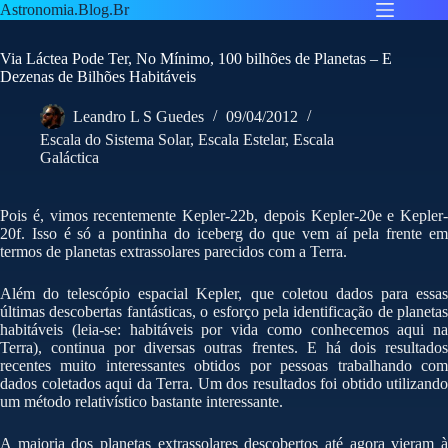
Pular
Astronomia.Blog.Br
para
o
Via Láctea Pode Ter, No Mínimo, 100 bilhões de Planetas – E
conteúdo
Dezenas de Bilhões Habitáveis
Leandro L S Guedes
09/04/2012
Escala do Sistema Solar
,
Escala Estelar
,
Escala
Galáctica
Pois é, vimos recentemente Kepler-22b, depois Kepler-20e e Kepler-
20f. Isso é só a pontinha do iceberg do que vem aí pela frente em
termos de planetas extrassolares parecidos com a Terra.
Além do telescópio espacial Kepler, que coletou dados para essas
últimas descobertas fantásticas, o esforço pela identificação de planetas
habitáveis (leia-se: habitáveis por vida como conhecemos aqui na
Terra), continua por diversas outras frentes. E há dois resultados
recentes muito interessantes obtidos por pessoas trabalhando com
dados coletados aqui da Terra. Um dos resultados foi obtido utilizando
um método relativístico bastante interessante.
A maioria dos planetas extrassolares descobertos até agora vieram à