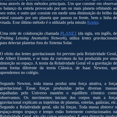
tona através de dois métodos principais. Um que consiste em observar
o balanço da estrela provocado por um ou mais planeta orbitando ao
seu redor, e outro que consiste em medir uma diminuição do brilho da
estral causado por um planeta que passou na frente, bem a linha de
visada. Esse último método é o utilizado pela missão
Kepler
.
Uma rede de colaboração chamada
PLANET
(da sigla, em inglês, de
Probing Lensing Anomalies Network
), utiliza
lentes gravitacionai
para detectar planetas fora do Sistema Solar.
O efeito das lentes gravitacionais foi previsto pela Relatividade Geral,
de Albert Einstein, e se trata da curvatura da luz produzida por uma
distorção no espaço. A teoria da Relatividade Geral vê a gravitação de
uma forma diferente da teoria Clássica, de Isaac Newton, que
aprendemos no colégio.
Segundo Newton, toda massa produz uma força atrativa, a força
gravitacional. Essas forças produzidas pelas diversas massas
espalhadas pelo Universo mantém o equilíbrio cósmico como
observamos. Os movimentos iniciais dos corpos mais a força
gravitacional explicam as trajetórias de planetas, estrelas, galáxias, etc.
Segundo a Relatividade geral, não há forças. Toda massa
distorce
espaço-tempo (espaço e tempo estão fortemente correlacionados na
Relatividade Geral, não são coisas separadas). E essa distorção produz