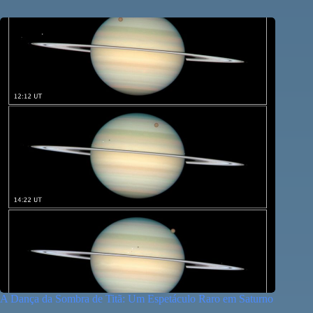
A Dança da Sombra de Titã: Um Espetáculo Raro em Saturno