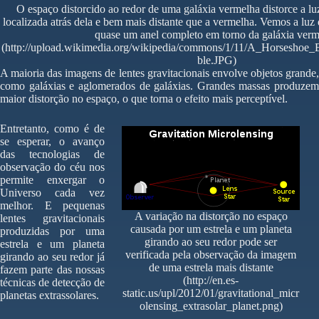
O espaço distorcido ao redor de uma galáxia vermelha distorce a lu
localizada atrás dela e bem mais distante que a vermelha. Vemos a luz
quase um anel completo em torno da galáxia ver
(http://upload.wikimedia.org/wikipedia/commons/1/11/A_Horseshoe
ble.JPG)
A maioria das imagens de lentes gravitacionais envolve objetos grande,
como galáxias e aglomerados de galáxias. Grandes massas produzem
maior distorção no espaço, o que torna o efeito mais perceptível.
Entretanto, como é de
se esperar, o avanço
das tecnologias de
observação do céu nos
permite enxergar o
Universo cada vez
melhor. E pequenas
A variação na distorção no espaço
lentes gravitacionais
causada por um estrela e um planeta
produzidas por uma
girando ao seu redor pode ser
estrela e um planeta
verificada pela observação da imagem
girando ao seu redor já
de uma estrela mais distante
fazem parte das nossas
(http://en.es-
técnicas de detecção de
static.us/upl/2012/01/gravitational_micr
planetas extrassolares.
olensing_extrasolar_planet.png)