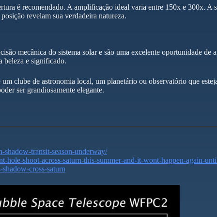
ertura é recomendado. A amplificação ideal varia entre 150x e 300x. 
posição revelam sua verdadeira natureza.
ecisão mecânica do sistema solar e são uma excelente oportunidade de a
a beleza e significado.
re um clube de astronomia local, um planetário ou observatório que es
oder ser grandiosamente elegante.
an-shadow-transit-season-underway/
nt-hole-shoot-across-saturn-this-summer-and-it-wont-happen-again-unt
ns-shadow-cross-saturn