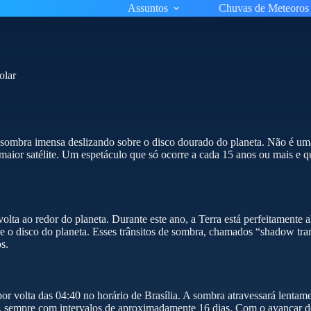
Assuntos
Chuvas de Meteoros
olar
ombra imensa deslizando sobre o disco dourado do planeta. Não é uma i
maior satélite. Um espetáculo que só ocorre a cada 15 anos ou mais e q
volta ao redor do planeta. Durante este ano, a Terra está perfeitamente
o disco do planeta. Esses trânsitos de sombra, chamados “shadow tran
s.
or volta das 04:40 no horário de Brasília. A sombra atravessará lentame
os, sempre com intervalos de aproximadamente 16 dias. Com o avançar do