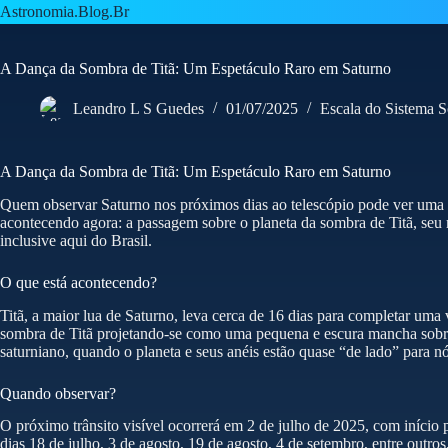
Pular
Astronomia.Blog.Br
para
o
conteúdo
A Dança da Sombra de Titã: Um Espetáculo Raro em Saturno
Leandro L S Guedes
01/07/2025
Escala do Sistema S
A Dança da Sombra de Titã: Um Espetáculo Raro em Saturno
Quem observar Saturno nos próximos dias ao telescópio pode ver uma s
acontecendo agora: a passagem sobre o planeta da sombra de Titã, seu 
inclusive aqui do Brasil.
O que está acontecendo?
Titã, a maior lua de Saturno, leva cerca de 16 dias para completar uma 
sombra de Titã projetando-se como uma pequena e escura mancha sobre 
saturniano, quando o planeta e seus anéis estão quase “de lado” para nó
Quando observar?
O próximo trânsito visível ocorrerá em 2 de julho de 2025, com início p
dias 18 de julho, 3 de agosto, 19 de agosto, 4 de setembro, entre outr