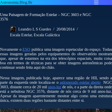
Pular
Astronomia.Blog.Br
para
o
Uma Paisagem de Formação Estelar – NGC 3603 e NGC
conteúdo
3576
Leandro L S Guedes
20/08/2014
Escala Estelar
,
Escala Galáctica
Novamente o
ESO
publica uma imagem espetacular do espaço. Toda
essas imagens geradas pelos equipamentos do observatório mostram
que, apesar de estarmos na era dos telescópios espaciais, muita coisa
boa em termos de técnicas para se obter imagens astronômicas pode
continuar sendo feita aqui do chão.
Nessa imagem, publicada hoje, aparece uma região de HII, sendo a
parte da esquerda onde localiza-se o
aglomerado estelar aberto
NG
3603, distante cerca de 20 mil
anos-luz
de nós, e a parte da direita onde
está a nebulosa NGC 3576, distante de nós cerca de 9 mil anos-luz.
Apesar da imagem aparentemente mostrar algo como uma estrutura
única, existem duas regiões bastante distantes entre si.