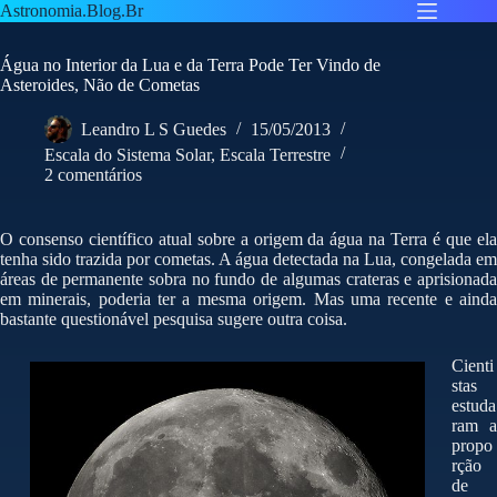
Pular
Astronomia.Blog.Br
para
o
Água no Interior da Lua e da Terra Pode Ter Vindo de
conteúdo
Asteroides, Não de Cometas
Leandro L S Guedes
15/05/2013
Escala do Sistema Solar
,
Escala Terrestre
2 comentários
O consenso científico atual sobre a origem da água na Terra é que ela
tenha sido trazida por cometas. A água detectada na Lua, congelada em
áreas de permanente sobra no fundo de algumas crateras e aprisionada
em minerais, poderia ter a mesma origem. Mas uma recente e ainda
bastante questionável pesquisa sugere outra coisa.
Cienti
stas
estuda
ram a
propo
rção
de