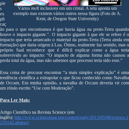
ple
Vários
melt inclusions
em um cristal. A seta aponta um
s
exemplo mas existem vários outros nessa figura (Foto de A.
ex
Kent, de Oregon State University)
pli
caç
ão para o que encontramos é que havia água na proto-Terra quando
houve o impacto gigante.”. O impacto gigante à que ele se refere é o
impacto que teria arrancado o material da proto-Terra (Terra ainda em
formação) que daria origem à Lua. Ótimo, realmente faz sentido, mas o
próprio Saal reconhece que é difícil explicar como a água teria
sobrevivido ao impacto: “O impacto de alguma forma não causou a
perda total da água, mas não sabemos que processo teria sido esse.”
Essa coisa de procurar encontrar “a mais simples explicação” é uma
tendência científica a extrapolar o que ficou conhecido como Navalha
de Occam. Em minha opinião, a navalha de Occam deveria vir com
um rótulo escrito “Use com Moderação”.
Para Ler Mais:
Artigo Científico na Revista Science (em
inglês):
http://www.sciencemag.org/content/early/2013/05/08/science.1
235142.abstract