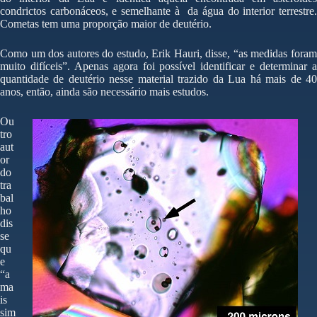
condrictos carbonáceos, e semelhante à da água do interior terrestre.
Cometas tem uma proporção maior de deutério.
Como um dos autores do estudo, Erik Hauri, disse, “as medidas foram
muito difíceis”. Apenas agora foi possível identificar e determinar a
quantidade de deutério nesse material trazido da Lua há mais de 40
anos, então, ainda são necessário mais estudos.
Ou
tro
aut
or
do
tra
bal
ho
dis
se
qu
e
“a
ma
is
sim