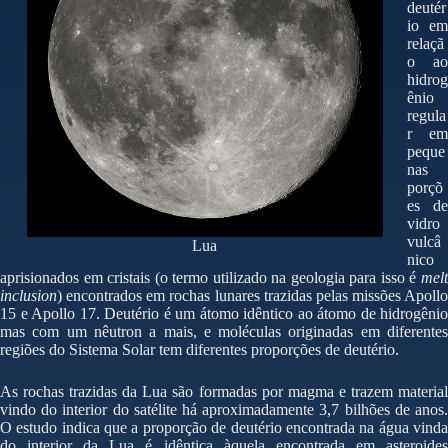
deutér
io em
relaçã
o ao
hidrog
ênio
regula
r em
peque
nas
porçõ
es de
vidro
vulcâ
Lua
nico
aprisionados em cristais (o termo utilizado na geologia para isso é
melt
inclusion
) encontrados em rochas lunares trazidas pelas missões Apollo
15 e Apollo 17. Deutério é um átomo idêntico ao átomo de hidrogênio
mas com um nêutron a mais, e moléculas originadas em diferentes
regiões do Sistema Solar tem diferentes proporções de deutério.
As rochas trazidas da Lua são formadas por magma e trazem material
vindo do interior do satélite há aproximadamente 3,7 bilhões de anos.
O estudo indica que a proporção de deutério encontrada na água vinda
do interior da Lua é idêntica àquela encontrada em asteroides