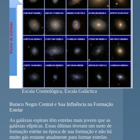
Escala Cosmológica
,
Escala Galáctica
Buraco Negro Central e Sua Influência na Formação
Estelar
As galáxias espirais têm estrelas mais jovens que as
galáxias elípticas. Essas últimas tiveram um surto de
formação estelar na época de sua formação e não há
muito gás restante atualmente para formar estrelas