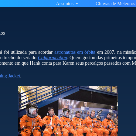
Assuntos
Chuvas de Meteoros
ios
á foi utilizada para acordar
astronautas em órbita
em 2007, na missã
um trecho do seriado
Californication
. Quem gostou das primeiras tempor
o momento em que Hank conta para Karen seus percalços passados com 
ing Jacket
.