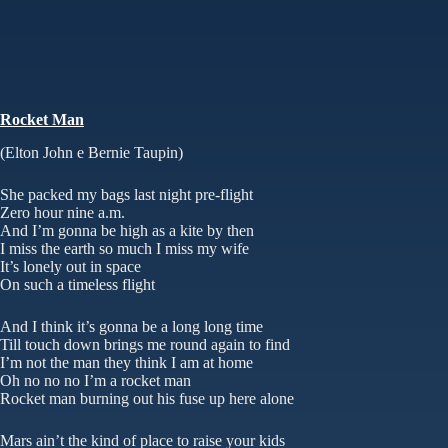
Rocket Man
(Elton John e Bernie Taupin)
She packed my bags last night pre-flight
Zero hour nine a.m.
And I’m gonna be high as a kite by then
I miss the earth so much I miss my wife
It’s lonely out in space
On such a timeless flight
And I think it’s gonna be a long long time
Till touch down brings me round again to find
I’m not the man they think I am at home
Oh no no no I’m a rocket man
Rocket man burning out his fuse up here alone
Mars ain’t the kind of place to raise your kids