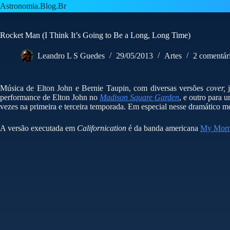
Pular
Astronomia.Blog.Br
para
o
conteúdo
Rocket Man (I Think It’s Going to Be a Long, Long Time)
Leandro L S Guedes
29/05/2013
Artes
2 comentár
Música de Elton John e Bernie Taupin, com diversas versões
cover,
j
performance de Elton John no
Madison Square Garden
, e outro para 
vezes na primeira e terceira temporada. Em especial nesse dramátic
A versão executada em
Californication
é da banda americana
My Morn