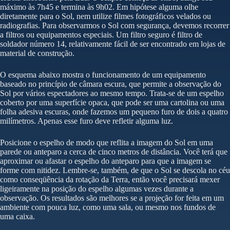
máximo às 7h45 e termina às 9h02. Em hipótese alguma olhe
diretamente para o Sol, nem utilize filmes fotográficos velados ou
radiografias. Para observarmos o Sol com segurança, devemos recorrer
a filtros ou equipamentos especiais. Um filtro seguro é filtro de
soldador número 14, relativamente fácil de ser encontrado em lojas de
material de construção.
O esquema abaixo mostra o funcionamento de um equipamento
baseado no princípio de câmara escura, que permite a observação do
Sol por vários espectadores ao mesmo tempo. Trata-se de um espelho
coberto por uma superfície opaca, que pode ser uma cartolina ou uma
folha adesiva escuras, onde fazemos um pequeno furo de dois a quatro
milímetros. Apenas esse furo deve refletir alguma luz.
Posicione o espelho de modo que reflita a imagem do Sol em uma
parede ou anteparo a cerca de cinco metros de distância. Você terá que
aproximar ou afastar o espelho do anteparo para que a imagem se
forme com nitidez. Lembre-se, também, de que o Sol se descola no céu
como conseqüência da rotação da Terra, então você precisará mexer
ligeiramente na posição do espelho algumas vezes durante a
observação. Os resultados são melhores se a projeção for feita em um
ambiente com pouca luz, como uma sala, ou mesmo nos fundos de
uma caixa.