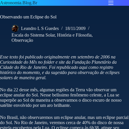
Pular
Astronomia.Blog.Br
para
o
Observando um Eclipse do Sol
conteúdo
Leandro L S Guedes
18/11/2009
Escala do Sistema Solar
,
História e Filosofia
,
Observação
Esse texto foi publicado originalmente em setembro de 2006 na
Curiosidade do Mês no folder e site da Fundação Planetário da
Cidade do Rio de Janeiro. Foi republicado aqui como registro
histórico do momento, e da sugestão para observação de eclipses
solares de maneira geral.
No dia 22 desse mês, algumas regiões da Terra vão observar um
eclipse anular do Sol. Nesse belíssimo fenômeno celeste, a Lua se
superpõe ao Sol de maneira a observarmos o disco escuro de nosso
satélite envolvido por um aro brilhante.
No Brasil, não observaremos um eclipse anular, mas um eclipse parcial
do Sol. No Rio de Janeiro, veremos cerca de 40% do disco de nossa
estrela encobertos pela Lua. O eclipse começa às 6h38, atinge seu