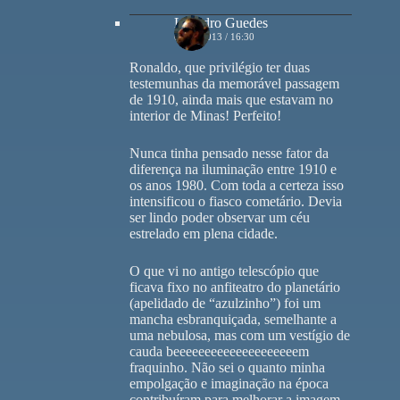
Leandro Guedes
04/12/2013 / 16:30
Ronaldo, que privilégio ter duas
testemunhas da memorável passagem
de 1910, ainda mais que estavam no
interior de Minas! Perfeito!
Nunca tinha pensado nesse fator da
diferença na iluminação entre 1910 e
os anos 1980. Com toda a certeza isso
intensificou o fiasco cometário. Devia
ser lindo poder observar um céu
estrelado em plena cidade.
O que vi no antigo telescópio que
ficava fixo no anfiteatro do planetário
(apelidado de “azulzinho”) foi um
mancha esbranquiçada, semelhante a
uma nebulosa, mas com um vestígio de
cauda beeeeeeeeeeeeeeeeeeeem
fraquinho. Não sei o quanto minha
empolgação e imaginação na época
contribuíram para melhorar a imagem.