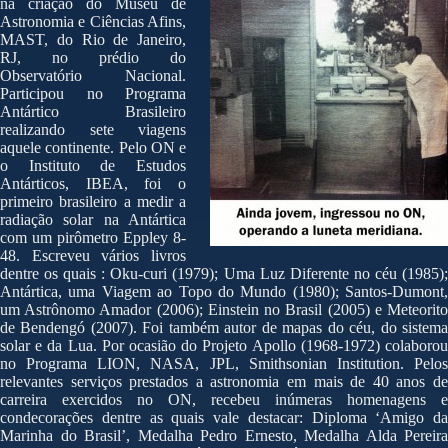
na criação do Museu de
Astronomia e Ciências Afins,
MAST, do Rio de Janeiro,
RJ, no prédio do
Observatório Nacional.
Participou no Programa
Antártico Brasileiro
realizando sete viagens
aquele continente. Pelo ON e
o Instituto de Estudos
Antárticos, IBEA, foi o
primeiro brasileiro a medir a
radiação solar na Antártica
com um pirômetro Eppley 8-
48. Escreveu vários livros
dentre os quais : Oku-curi (1979); Uma Luz Diferente no céu (1985);
Antártica, uma Viagem ao Topo do Mundo (1980); Santos-Dumont,
um Astrônomo Amador (2006); Einstein no Brasil (2005) e Meteorito
de Bendengó (2007). Foi também autor de mapas do céu, do sistema
solar e da Lua. Por ocasião do Projeto Apollo (1968-1972) colaborou
no Programa LION, NASA, JPL, Smithsonian Institution. Pelos
relevantes serviços prestados a astronomia em mais de 40 anos de
carreira exercidos no ON, recebeu inúmeras homenagens e
condecorações dentre as quais vale destacar: Diploma ‘Amigo da
Marinha do Brasil’, Medalha Pedro Ernesto, Medalha Alda Pereira