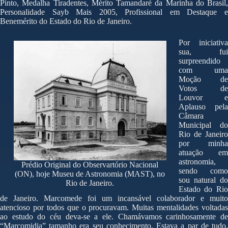
Pinto, Medalha Tiradentes, Mérito Tamandaré da Marinha do Brasil,
Personalidade Sayb Mais 2005, Profissional em Destaque e
Benemérito do Estado do Rio de Janeiro.
Por iniciativa
sua, fui
surpreendido
com uma
Moção de
Votos de
Louvor e
Aplauso pela
Câmara
Municipal do
Rio de Janeiro
por minha
atuação em
astronomia,
Prédio Original do Observartório Nacional
sendo como
(ON), hoje Museu de Astronomia (MAST), no
sou natural do
Rio de Janeiro.
Estado do Rio
de Janeiro. Marcomede foi um incansável colaborador e muito
atencioso por todos que o procuravam. Muitas mentalidades voltadas
ao estudo do céu deva-se a ele. Chamávamos carinhosamente de
“Marcomidia” tamanho era seu conhecimento. Estava a par de tudo.