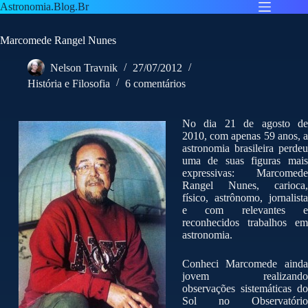
Pular
Astronomia.Blog.Br
para
o
Marcomede Rangel Nunes
conteúdo
Nelson Travnik
27/07/2012
História e Filosofia
6 comentários
No dia 21 de agosto de
2010, com apenas 59 anos, a
astronomia brasileira perdeu
uma de suas figuras mais
expressivas: Marcomede
Rangel Nunes, carioca,
físico, astrônomo, jornalista
e com relevantes e
reconhecidos trabalhos em
astronomia.
Conheci Marcomede ainda
jovem realizando
observações sistemáticas do
Sol no Observatório