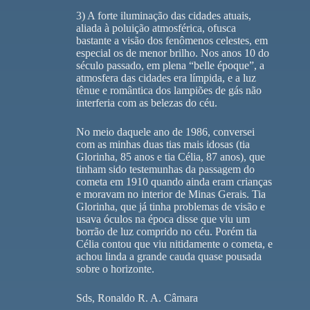
3) A forte iluminação das cidades atuais,
aliada à poluição atmosférica, ofusca
bastante a visão dos fenômenos celestes, em
especial os de menor brilho. Nos anos 10 do
século passado, em plena “belle époque”, a
atmosfera das cidades era límpida, e a luz
tênue e romântica dos lampiões de gás não
interferia com as belezas do céu.
No meio daquele ano de 1986, conversei
com as minhas duas tias mais idosas (tia
Glorinha, 85 anos e tia Célia, 87 anos), que
tinham sido testemunhas da passagem do
cometa em 1910 quando ainda eram crianças
e moravam no interior de Minas Gerais. Tia
Glorinha, que já tinha problemas de visão e
usava óculos na época disse que viu um
borrão de luz comprido no céu. Porém tia
Célia contou que viu nitidamente o cometa, e
achou linda a grande cauda quase pousada
sobre o horizonte.
Sds, Ronaldo R. A. Câmara