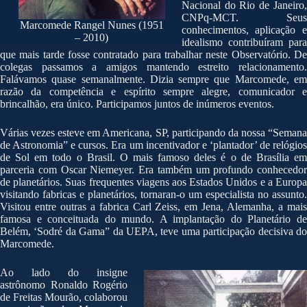
Nacional do Rio de Janeiro,
CNPq-MCT. Seus
Marcomede Rangel Nunes (1951
conhecimentos, aplicação e
– 2010)
idealismo contribuíram para
que mais tarde fosse contratado para trabalhar neste Observatório. De
colegas passamos a amigos mantendo estreito relacionamento.
Falávamos quase semanalmente. Dizia sempre que Marcomede, em
razão da competência e espírito sempre alegre, comunicador e
brincalhão, era único. Participamos juntos de inúmeros eventos.
Várias vezes esteve em Americana, SP, participando da nossa “Semana
de Astronomia” e cursos. Era um incentivador e ‘plantador’ de relógios
de Sol em todo o Brasil. O mais famoso deles é o de Brasília em
parceria com Oscar Niemeyer. Era também um profundo conhecedor
de planetários. Suas frequentes viagens aos Estados Unidos e a Europa
visitando fabricas e planetários, tornaran-o um especialista no assunto.
Visitou entre outras a fabrica Carl Zeiss, em Jena, Alemanha, a mais
famosa e conceituada do mundo. A implantação do Planetário de
Belém, ‘Sodré da Gama” da UEPA, teve uma participação decisiva do
Marcomede.
Ao lado do insigne
astrônomo Ronaldo Rogério
de Freitas Mourão, colaborou