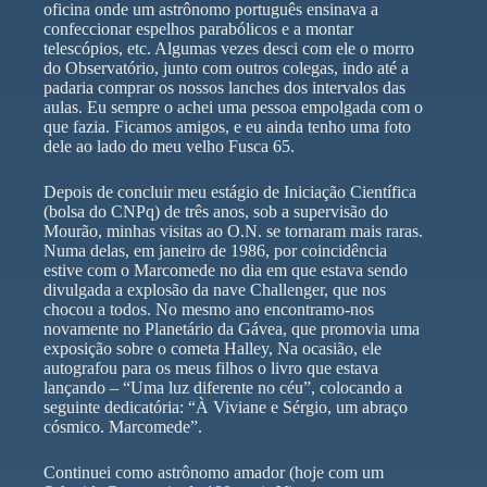
oficina onde um astrônomo português ensinava a
confeccionar espelhos parabólicos e a montar
telescópios, etc. Algumas vezes desci com ele o morro
do Observatório, junto com outros colegas, indo até a
padaria comprar os nossos lanches dos intervalos das
aulas. Eu sempre o achei uma pessoa empolgada com o
que fazia. Ficamos amigos, e eu ainda tenho uma foto
dele ao lado do meu velho Fusca 65.
Depois de concluir meu estágio de Iniciação Científica
(bolsa do CNPq) de três anos, sob a supervisão do
Mourão, minhas visitas ao O.N. se tornaram mais raras.
Numa delas, em janeiro de 1986, por coincidência
estive com o Marcomede no dia em que estava sendo
divulgada a explosão da nave Challenger, que nos
chocou a todos. No mesmo ano encontramo-nos
novamente no Planetário da Gávea, que promovia uma
exposição sobre o cometa Halley, Na ocasião, ele
autografou para os meus filhos o livro que estava
lançando – “Uma luz diferente no céu”, colocando a
seguinte dedicatória: “À Viviane e Sérgio, um abraço
cósmico. Marcomede”.
Continuei como astrônomo amador (hoje com um