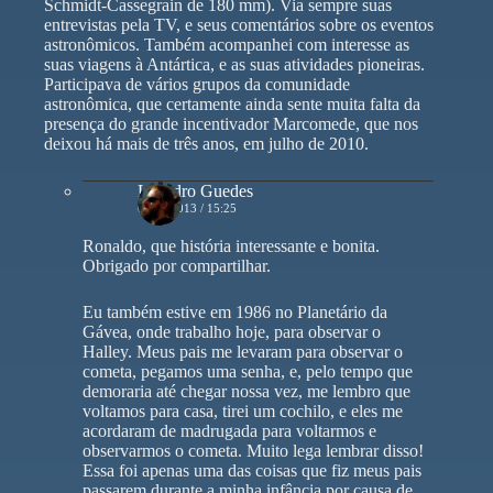
Schmidt-Cassegrain de 180 mm). Via sempre suas
entrevistas pela TV, e seus comentários sobre os eventos
astronômicos. Também acompanhei com interesse as
suas viagens à Antártica, e as suas atividades pioneiras.
Participava de vários grupos da comunidade
astronômica, que certamente ainda sente muita falta da
presença do grande incentivador Marcomede, que nos
deixou há mais de três anos, em julho de 2010.
Leandro Guedes
02/12/2013 / 15:25
Ronaldo, que história interessante e bonita.
Obrigado por compartilhar.
Eu também estive em 1986 no Planetário da
Gávea, onde trabalho hoje, para observar o
Halley. Meus pais me levaram para observar o
cometa, pegamos uma senha, e, pelo tempo que
demoraria até chegar nossa vez, me lembro que
voltamos para casa, tirei um cochilo, e eles me
acordaram de madrugada para voltarmos e
observarmos o cometa. Muito lega lembrar disso!
Essa foi apenas uma das coisas que fiz meus pais
passarem durante a minha infância por causa de