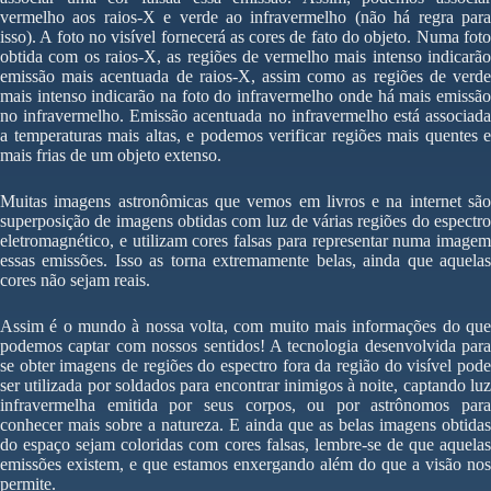
vermelho aos raios-X e verde ao infravermelho (não há regra para
isso). A foto no visível fornecerá as cores de fato do objeto. Numa foto
obtida com os raios-X, as regiões de vermelho mais intenso indicarão
emissão mais acentuada de raios-X, assim como as regiões de verde
mais intenso indicarão na foto do infravermelho onde há mais emissão
no infravermelho. Emissão acentuada no infravermelho está associada
a temperaturas mais altas, e podemos verificar regiões mais quentes e
mais frias de um objeto extenso.
Muitas imagens astronômicas que vemos em livros e na internet são
superposição de imagens obtidas com luz de várias regiões do espectro
eletromagnético, e utilizam cores falsas para representar numa imagem
essas emissões. Isso as torna extremamente belas, ainda que aquelas
cores não sejam reais.
Assim é o mundo à nossa volta, com muito mais informações do que
podemos captar com nossos sentidos! A tecnologia desenvolvida para
se obter imagens de regiões do espectro fora da região do visível pode
ser utilizada por soldados para encontrar inimigos à noite, captando luz
infravermelha emitida por seus corpos, ou por astrônomos para
conhecer mais sobre a natureza. E ainda que as belas imagens obtidas
do espaço sejam coloridas com cores falsas, lembre-se de que aquelas
emissões existem, e que estamos enxergando além do que a visão nos
permite.