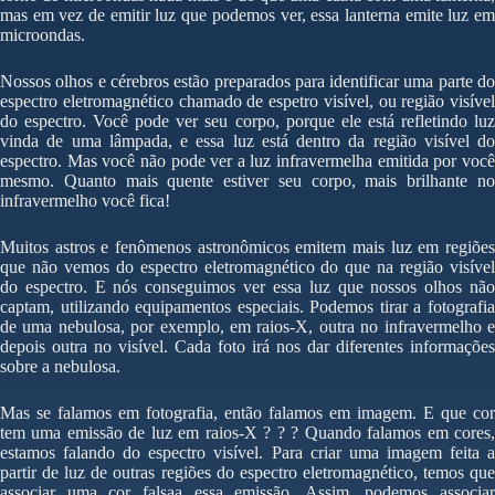
mas em vez de emitir luz que podemos ver, essa lanterna emite luz em
microondas.
Nossos olhos e cérebros estão preparados para identificar uma parte do
espectro eletromagnético chamado de espetro visível, ou região visível
do espectro. Você pode ver seu corpo, porque ele está refletindo luz
vinda de uma lâmpada, e essa luz está dentro da região visível do
espectro. Mas você não pode ver a luz infravermelha emitida por você
mesmo. Quanto mais quente estiver seu corpo, mais brilhante no
infravermelho você fica!
Muitos astros e fenômenos astronômicos emitem mais luz em regiões
que não vemos do espectro eletromagnético do que na região visível
do espectro. E nós conseguimos ver essa luz que nossos olhos não
captam, utilizando equipamentos especiais. Podemos tirar a fotografia
de uma nebulosa, por exemplo, em raios-X, outra no infravermelho e
depois outra no visível. Cada foto irá nos dar diferentes informações
sobre a nebulosa.
Mas se falamos em fotografia, então falamos em imagem. E que cor
tem uma emissão de luz em raios-X ? ? ? Quando falamos em cores,
estamos falando do espectro visível. Para criar uma imagem feita a
partir de luz de outras regiões do espectro eletromagnético, temos que
associar uma cor falsaa essa emissão. Assim, podemos associar