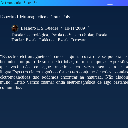
Pular
Astronomia.Blog.Br
para
o
Espectro Eletromagnético e Cores Falsas
conteúdo
Leandro L S Guedes
18/11/2009
Escala Cosmológica
,
Escala do Sistema Solar
,
Escala
Estelar
,
Escala Galáctica
,
Escala Terrestre
“Espectro eletromagnético” parece alguma coisa que se poderia ler
boiando num prato de sopa de letrinhas, ou uma daquelas expressões
que você não consegue repetir cinco vezes sem enrolar a
língua.Espectro eletromagnético é apenas o conjunto de todas as ondas
eletromagnéticas que podemos encontrar na natureza. Não ajudou
muito? Então vamos chamar onda eletromagnética de algo bastante
comum: luz.