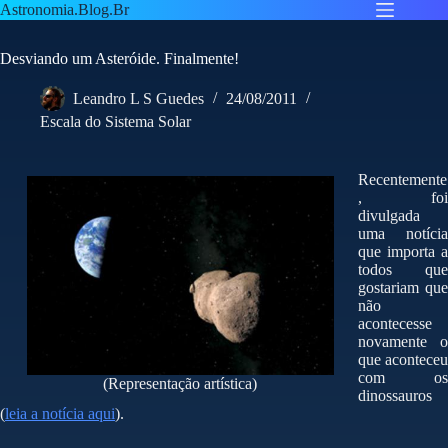
Pular
Astronomia.Blog.Br
para
o
Desviando um Asteróide. Finalmente!
conteúdo
Leandro L S Guedes
24/08/2011
Escala do Sistema Solar
Recentemente
, foi
divulgada
uma notícia
que importa a
todos que
gostariam que
não
acontecesse
novamente o
que aconteceu
com os
(Representação artística)
dinossauros
(
leia a notícia aqui
).