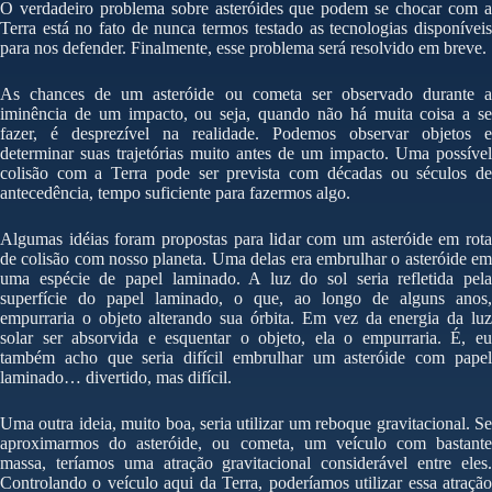
O verdadeiro problema sobre asteróides que podem se chocar com a
Terra está no fato de nunca termos testado as tecnologias disponíveis
para nos defender. Finalmente, esse problema será resolvido em breve.
As chances de um asteróide ou cometa ser observado durante a
iminência de um impacto, ou seja, quando não há muita coisa a se
fazer, é desprezível na realidade. Podemos observar objetos e
determinar suas trajetórias muito antes de um impacto. Uma possível
colisão com a Terra pode ser prevista com décadas ou séculos de
antecedência, tempo suficiente para fazermos algo.
Algumas idéias foram propostas para lidar com um asteróide em rota
de colisão com nosso planeta. Uma delas era embrulhar o asteróide em
uma espécie de papel laminado. A luz do sol seria refletida pela
superfície do papel laminado, o que, ao longo de alguns anos,
empurraria o objeto alterando sua órbita. Em vez da energia da luz
solar ser absorvida e esquentar o objeto, ela o empurraria. É, eu
também acho que seria difícil embrulhar um asteróide com papel
laminado… divertido, mas difícil.
Uma outra ideia, muito boa, seria utilizar um reboque gravitacional. Se
aproximarmos do asteróide, ou cometa, um veículo com bastante
massa, teríamos uma atração gravitacional considerável entre eles.
Controlando o veículo aqui da Terra, poderíamos utilizar essa atração