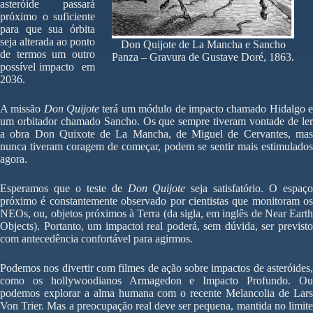
asteróide passará
próximo o suficiente
para que sua órbita
seja alterada ao ponto
Don Quijote de La Mancha e Sancho
de termos um outro
Panza – Gravura de Gustave Doré, 1863.
possível impacto em
2036.
A missão
Don Quijote
terá um módulo de impacto chamado Hidalgo 
um orbitador chamado Sancho. Os que sempre tiveram vontade de ler
a obra Don Quixote de La Mancha, de Miguel de Cervantes, mas
nunca tiveram coragem de começar, podem se sentir mais estimulados
agora.
Esperamos que o teste de
Don Quijote
seja satisfatório. O espaç
próximo é constantemente observado por cientistas que monitoram os
NEOs, ou, objetos próximos à Terra (da sigla, em inglês de Near Earth
Objects). Portanto, um impactoi real poderá, sem dúvida, ser previsto
com antecedência confortável para agirmos.
Podemos nos divertir com filmes de ação sobre impactos de asteróides,
como os hollywoodianos Armagedon e Impacto Profundo. Ou
podemos explorar a alma humana com o recente Melancolia de Lars
Von Trier. Mas a preocupação real deve ser pequena, mantida no limite