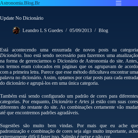
Pular
Astronomia.Blog.Br
para
o
Update No Dicionário
conteúdo
Leandro L S Guedes
05/09/2013
Blog
Está acontecendo uma enxurrada de novos posts na categoria
Dicionário
. Isso está sendo necessário para fazermos uma atualização
na forma de gerenciarmos o Dicionário de Astronomia do site. Antes,
os termos eram colocados em páginas que os agrupavam de acordo
com a primeira letra. Parece que esse método dificultava encontrar uma
palavra no dicionário. Assim, optamos por criar posts para cada entrada
do dicionário e agrupá-los em uma única categoria.
Também está sendo configurado um padrão de cores para diferentes
categorias. Por enquanto,
Dicionário
e
Artes
já estão com suas core
diferentes do restante do site. As combinações certamente vão mudar
até que encontremos padrões agradáveis.
Sugestões são muito bem vindas. Por mais que eu ache que
padronização e combinação de cores seja algo muito importante, acho
extremamente difícil fazer isso. Salmão é peixe e não cor.