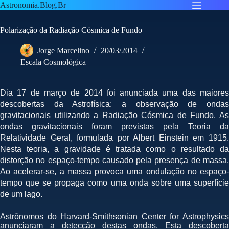
Pular
Astronomia.Blog.Br
para
o
Polarização da Radiação Cósmica de Fundo
conteúdo
Jorge Marcelino
20/03/2014
Escala Cosmológica
Dia 17 de março de 2014 foi anunciada uma das maiores
descobertas da Astrofísica: a observação de ondas
gravitacionais utilizando a Radiação Cósmica de Fundo. As
ondas gravitacionais foram previstas pela Teoria da
Relatividade Geral, formulada por Albert Einstein em 1915.
Nesta teoria, a gravidade é tratada como o resultado da
distorção no espaço-tempo causado pela presença de massa.
Ao acelerar-se, a massa provoca uma ondulação no espaço-
tempo que se propaga como uma onda sobre uma superfície
de um lago.
Astrônomos do Harvard-Smithsonian Center for Astrophysics
anunciaram a detecção destas ondas. Esta descoberta