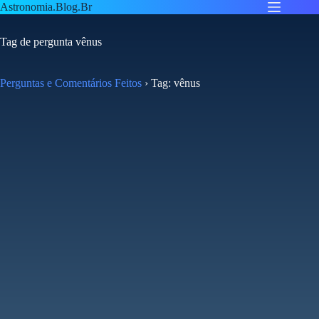
Pular
Astronomia.Blog.Br
para
o
Tag de pergunta
vênus
conteúdo
Perguntas e Comentários Feitos
›
Tag: vênus