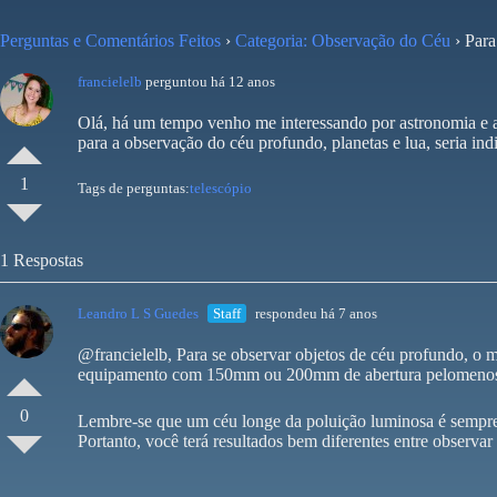
Perguntas e Comentários Feitos
›
Categoria: Observação do Céu
›
Para
francielelb
perguntou há 12 anos
Olá, há um tempo venho me interessando por astronomia e ag
para a observação do céu profundo, planetas e lua, seria ind
1
Tags de perguntas:
telescópio
1 Respostas
Leandro L S Guedes
Staff
respondeu há 7 anos
@francielelb, Para se observar objetos de céu profundo, 
equipamento com 150mm ou 200mm de abertura pelomeno
0
Lembre-se que um céu longe da poluição luminosa é sempre
Portanto, você terá resultados bem diferentes entre observa