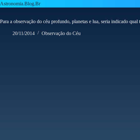
Pular
Astronomia.Blog.Br
para
o
conteúdo
Para a observação do céu profundo, planetas e lua, seria indicado qual 
20/11/2014
Observação do Céu