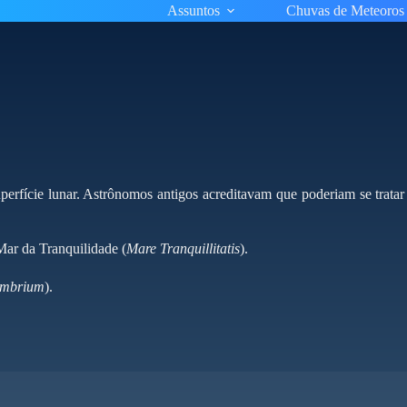
Assuntos
Chuvas de Meteoros
erfície lunar. Astrônomos antigos acreditavam que poderiam se trata
ar da Tranquilidade (
Mare Tranquillitatis
).
Imbrium
).