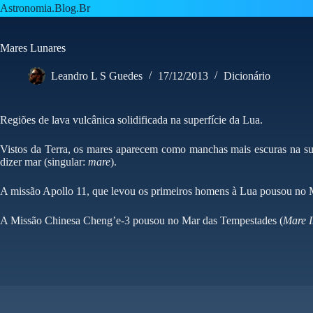
Pular
Astronomia.Blog.Br
para
o
conteúdo
Mares Lunares
Leandro L S Guedes
17/12/2013
Dicionário
Regiões de lava vulcânica solidificada na superfície da Lua.
Vistos da Terra, os mares aparecem como manchas mais escuras na sup
dizer mar (singular:
mare
).
A missão Apollo 11, que levou os primeiros homens à Lua pousou no M
A Missão Chinesa Cheng’e-3 pousou no Mar das Tempestades (
Mare 