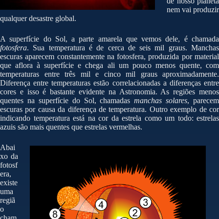
de nosso planeta
nem vai produzir
qualquer desastre global.
A superfície do Sol, a parte amarela que vemos dele, é chamada
fotosfera
. Sua temperatura é de cerca de seis mil graus. Manchas
escuras aparecem constantemente na fotosfera, produzida por material
que aflora à superfície e chega ali um pouco menos quente, com
temperaturas entre três mil e cinco mil graus aproximadamente.
Diferença entre temperaturas estão correlacionadas a diferenças entre
cores e isso é bastante evidente na Astronomia. As regiões menos
quentes na superfície do Sol, chamadas
manchas solares
, parecem
escuras por causa da diferença de temperatura. Outro exemplo de cor
indicando temperatura está na cor da estrela como um todo: estrelas
azuis são mais quentes que estrelas vermelhas.
Abai
xo da
fotosf
era,
existe
uma
regiã
o
cham