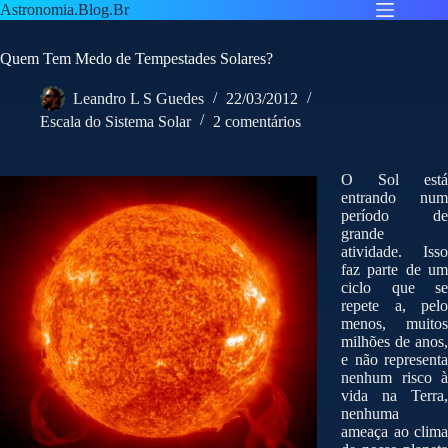
Pular
Astronomia.Blog.Br
para
o
Quem Tem Medo de Tempestades Solares?
conteúdo
Leandro L S Guedes
22/03/2012
Escala do Sistema Solar
2 comentários
O Sol está
entrando num
período de
grande
atividade. Isso
faz parte de um
ciclo que se
repete a, pelo
menos, muitos
milhões de anos,
e não representa
nenhum risco à
vida na Terra,
nenhuma
ameaça ao clima