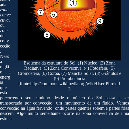
ada
zona
conve
ctiva
,
ou
zona
de
conv
ecção
.
Ness
a
Esquema da estrutura do Sol: (1) Núcleo, (2) Zona
regiã
Radiativa, (3) Zona Convectiva, (4) Fotosfera, (5)
o, a
Cromosfera, (6) Coroa, (7) Mancha Solar, (8) Grânulos e
energ
(9) Protuberância
ia
[fonte:http://commons.wikimedia.org/wiki/User:Pbroks1
que
3
está
percorrendo seu caminho desde o núcleo do Sol passa a ser
transportada por convecção, um movimento de um fluido. Vemos
convecção na água fervendo, onde partes quentes sobem e partes frias
descem. Algo muito semelhante ocorre na zona convectiva de uma
estrela.