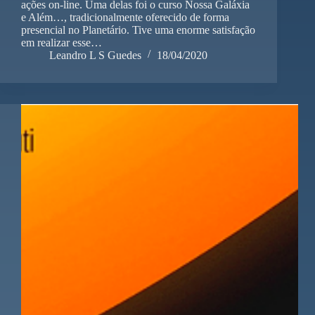
ações on-line. Uma delas foi o curso Nossa Galáxia
e Além…, tradicionalmente oferecido de forma
presencial no Planetário. Tive uma enorme satisfação
em realizar esse…
Leandro L S Guedes
18/04/2020