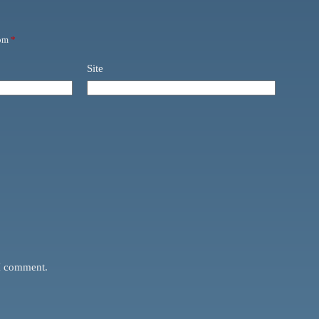
com
*
Site
 I comment.