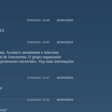
29/04/2015 / 19:48
RESPONDER
OBA
10/06/2015 / 10:05
RESPONDER
ia. Acontece anualmente e seleciona
nal de Astronomia. O grupo organizador
 professores envolvidos. Veja mais informações
12/10/2014 / 21:47
RESPONDER
no
12/10/2014 / 21:52
RESPONDER
Nova?