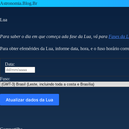
Pular
Astronomia.Blog.Br
para
o
conteúdo
Lua
Para saber o dia em que começa ada fase da Lua, vá para
Fases da 
Para obter efemérides da Lua, informe data, hora, e o fuso horário cor
Data:
Fuso: