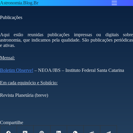
Pular
Astronomia.Blog.Br
para
o
Publicações
conteúdo
Aqui estão reunidas publicações impressas ou digitais sobre
astronomia, que indicamos pela qualidade. São publicações periódicas
e ativas.
Mensal:
Boletim Observe!
– NEOA/JBS – Instituto Federal Santa Catarina
Em cada equinócio e Solstício:
Revista Planetária (breve)
Compartilhe