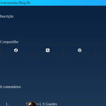
Pular
Astronomia.Blog.Br
para
o
conteúdo
Inscrição
Compartilhe
6 comentários
Leandro L S Guedes