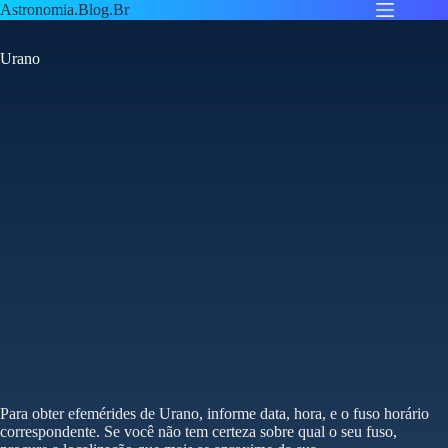
Pular
Astronomia.Blog.Br
para
o
Urano
conteúdo
Para obter efemérides de Urano, informe data, hora, e o fuso horário
correspondente. Se você não tem certeza sobre qual o seu fuso,