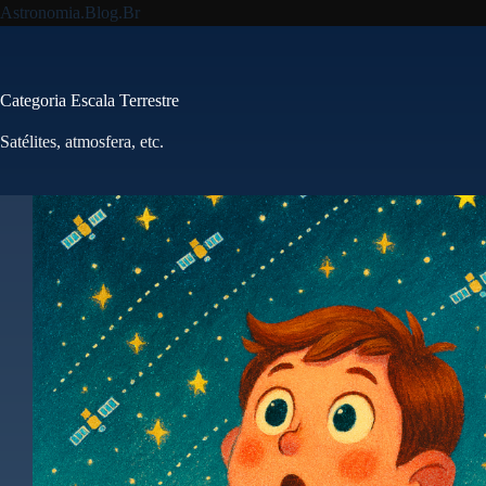
Pular
Astronomia.Blog.Br
para
o
conteúdo
Categoria
Escala Terrestre
Satélites, atmosfera, etc.