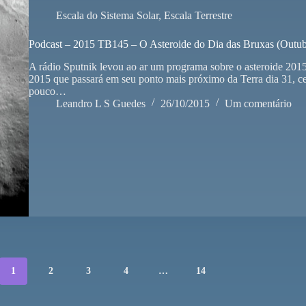
Escala do Sistema Solar
,
Escala Terrestre
Podcast – 2015 TB145 – O Asteroide do Dia das Bruxas (Outu
A rádio Sputnik levou ao ar um programa sobre o asteroide 201
2015 que passará em seu ponto mais próximo da Terra dia 31, ce
pouco…
Leandro L S Guedes
26/10/2015
Um comentário
1
2
3
4
…
14