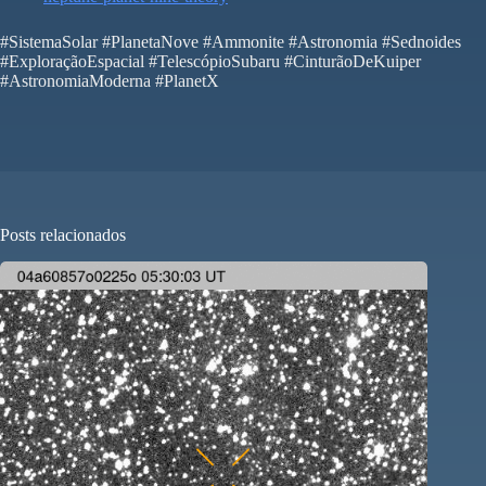
#SistemaSolar #PlanetaNove #Ammonite #Astronomia #Sednoides
#ExploraçãoEspacial #TelescópioSubaru #CinturãoDeKuiper
#AstronomiaModerna #PlanetX
Posts relacionados