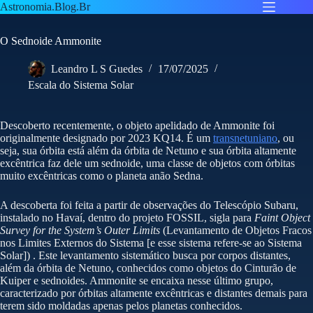
Pular
Astronomia.Blog.Br
para
o
O Sednoide Ammonite
conteúdo
Leandro L S Guedes
17/07/2025
Escala do Sistema Solar
Descoberto recentemente, o objeto apelidado de Ammonite foi
originalmente designado por 2023 KQ14. É um
transnetuniano
, ou
seja, sua órbita está além da órbita de Netuno e sua órbita altamente
excêntrica faz dele um sednoide, uma classe de objetos com órbitas
muito excêntricas como o planeta anão Sedna.
A descoberta foi feita a partir de observações do Telescópio Subaru,
instalado no Havaí, dentro do projeto FOSSIL, sigla para
Faint Object
Survey for the System’s Outer Limits
(Levantamento de Objetos Fracos
nos Limites Externos do Sistema [e esse sistema refere-se ao Sistema
Solar]) . Este levantamento sistemático busca por corpos distantes,
além da órbita de Netuno, conhecidos como objetos do Cinturão de
Kuiper e sednoides. Ammonite se encaixa nesse último grupo,
caracterizado por órbitas altamente excêntricas e distantes demais para
terem sido moldadas apenas pelos planetas conhecidos.