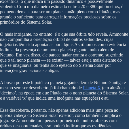
excêntrica, o que indica um passado dinâmico e possivelmente
violento. Com um diâmetro estimado entre 220 e 380 quilômetros, é
pequeno demais para ser um planeta anão pleno como Plutão, mas
grande o suficiente para carregar informações preciosas sobre os
primórdios do Sistema Solar.
O mais intrigante, no entanto, é o que sua órbita
não
revela. Ammonite
não compartilha a orientação orbital de outros sednoides, cujas
trajetórias têm sido apontadas por alguns Astrônomos como evidência
indireta da presença de um nono planeta gigante muito além de
Netuno. Em vez disso, ele parece nadar contra a corrente, sugerindo
que o tal nono planeta — se existir — talvez esteja mais distante do
que se imaginava, ou tenha sido ejetado do Sistema Solar por
interações gravitacionais antigas.
A busca por este hipotético planeta gigante além de Netuno é antiga e
mesmo sem ser descoberto já foi chamado de
Planeta X
(em alusão a
‘décimo’, na época em que Plutão era o nono planeta do Sistema Solar,
e à variável ‘x’ que indica uma incógnita nas equações) e ati
Essa descoberta, portanto, não apenas adiciona mais uma peça ao
quebra-cabeça do Sistema Solar exterior, como também complica o
jogo. Se Ammonite for apenas o primeiro de muitos objetos com
órbitas descoordenadas, isso poderá indicar que as evidências