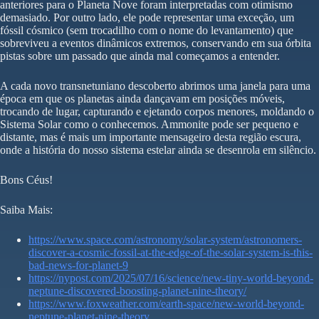
anteriores para o Planeta Nove foram interpretadas com otimismo
demasiado. Por outro lado, ele pode representar uma exceção, um
fóssil cósmico (sem trocadilho com o nome do levantamento) que
sobreviveu a eventos dinâmicos extremos, conservando em sua órbita
pistas sobre um passado que ainda mal começamos a entender.
A cada novo transnetuniano descoberto abrimos uma janela para uma
época em que os planetas ainda dançavam em posições móveis,
trocando de lugar, capturando e ejetando corpos menores, moldando o
Sistema Solar como o conhecemos. Ammonite pode ser pequeno e
distante, mas é mais um importante mensageiro desta região escura,
onde a história do nosso sistema estelar ainda se desenrola em silêncio.
Bons Céus!
Saiba Mais:
https://www.space.com/astronomy/solar-system/astronomers-
discover-a-cosmic-fossil-at-the-edge-of-the-solar-system-is-this-
bad-news-for-planet-9
https://nypost.com/2025/07/16/science/new-tiny-world-beyond-
neptune-discovered-boosting-planet-nine-theory/
https://www.foxweather.com/earth-space/new-world-beyond-
neptune-planet-nine-theory