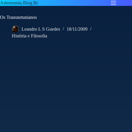
Pular
Astronomia.Blog.Br
para
o
Os Transnetunianos
conteúdo
Leandro L S Guedes
18/11/2009
História e Filosofia