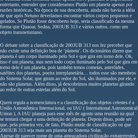
entretanto, entender que consideramos Plutão um planeta apenas por
razões históricas. Na época de sua descoberta, ainda não havia a idéia
de que após Netuno deveríamos encontrar vários corpos pequenos e
gelados. Se Plutão fosse descoberto hoje, seria classificado da mesma
forma que Quaoar, Sedna, 2003UB 313 e vários outros, como um
objeto transnetuniano.
O debate sobre a classificação de 2003UB 313 nos fez perceber que
não existe uma definição boa de ‘planeta’. Os dicionários dizem que
planeta é um corpo iluminado pelo Sol e que gira em torno dele. Ok,
isso é um planeta, mas nem todo corpo iluminado pelo Sol que gira em
torno dele é um planeta, pois também temos cometas, asteróides,
satélites dos planetas, poeira interplanetária… todos esse são membros
do Sistema Solar, que giram ao redor do Sol, são iluminados por ele, e
não são planetas. Além disso, já descobrimos muitos planetas girando
ao redor de outras estrelas além do Sol.
Quem regula a nomenclatura e a classificação dos objetos celestes é a
União Astronômica Internacional, ou IAU ( International Astronomical
Union ). A IAU planeja para esse mês de agosto uma reunião na qual
se tentará chegar a uma definição de planeta. Depois disso, pode ser
que, pela primeira vez, de fato, Plutão mude de classificação ou que
2003UB 313 seja mais um planeta do Sistema Solar.
Apesar de parecer nome de uma ameaçadora civilização extraterrestre,