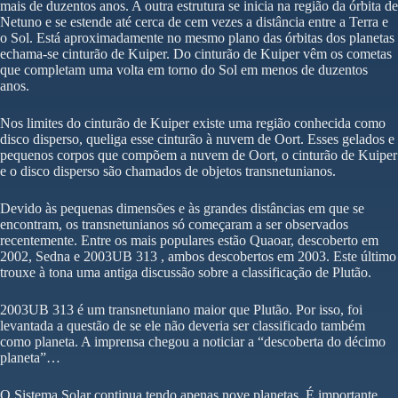
mais de duzentos anos. A outra estrutura se inicia na região da órbita de
Netuno e se estende até cerca de cem vezes a distância entre a Terra e
o Sol. Está aproximadamente no mesmo plano das órbitas dos planetas
echama-se cinturão de Kuiper. Do cinturão de Kuiper vêm os cometas
que completam uma volta em torno do Sol em menos de duzentos
anos.
Nos limites do cinturão de Kuiper existe uma região conhecida como
disco disperso, queliga esse cinturão à nuvem de Oort. Esses gelados e
pequenos corpos que compõem a nuvem de Oort, o cinturão de Kuiper
e o disco disperso são chamados de objetos transnetunianos.
Devido às pequenas dimensões e às grandes distâncias em que se
encontram, os transnetunianos só começaram a ser observados
recentemente. Entre os mais populares estão Quaoar, descoberto em
2002, Sedna e 2003UB 313 , ambos descobertos em 2003. Este último
trouxe à tona uma antiga discussão sobre a classificação de Plutão.
2003UB 313 é um transnetuniano maior que Plutão. Por isso, foi
levantada a questão de se ele não deveria ser classificado também
como planeta. A imprensa chegou a noticiar a “descoberta do décimo
planeta”…
O Sistema Solar continua tendo apenas nove planetas. É importante,