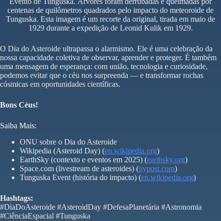
Evento de Tunguska. Árvores foram derrubadas e queimadas por
centenas de quilômetros quadrados pelo impacto do meteoroide de
Tunguska. Esta imagem é um recorte da original, tirada em maio de
1929 durante a expedição de Leonid Kulik em 1929.
O Dia do Asteroide ultrapassa o alarmismo. Ele é uma celebração da
nossa capacidade coletiva de observar, aprender e proteger. É também
uma mensagem de esperança: com união, tecnologia e curiosidade,
podemos evitar que o céu nos surpreenda — e transformar rochas
cósmicas em oportunidades científicas.
Bons Céus!
Saiba Mais:
ONU sobre o Dia do Asteroide
Wikipedia (Asteroid Day) (
en.wikipedia.org
)
EarthSky (contexto e eventos em 2025) (
earthsky.org
)
Space.com (livestream de asteroides) (
nypost.com
)
Tunguska Event (história do impacto) (
en.wikipedia.org
)
Hashtags:
#DiaDoAsteroide #AsteroidDay #DefesaPlanetária #Astronomia
#CiênciaEspacial #Tunguska