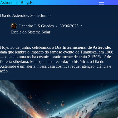
Pular
Astronomia.Blog.Br
para
o
Dia do Asteroide, 30 de Junho
conteúdo
Leandro L S Guedes
30/06/2025
Escala do Sistema Solar
Hoje, 30 de junho, celebramos o
Dia Internacional do Asteroide
,
data que lembra o impacto do famoso evento de Tunguska, em 1908
— quando uma rocha cósmica praticamente destruiu 2.150?km² de
floresta siberiana. Mais que uma recordação histórica, o Dia do
Asteroide é um alerta: nossa casa cósmica requer atenção, ciência e
ação.