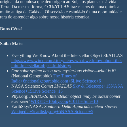
original da nebulosa que deu origem ao Sol, aos planetas e à vida na
Terra. Da mesma forma, O
3I/ATLAS
traz rastros de uma química
muito antiga da Galáxia. Observá-lo e estudá-lo é uma oportunidade
rara de aprender algo sobre nossa história cósmica.
Bons Céus!
Saiba Mais:
Everything We Know About the Interstellar Object 3I/ATLAS
https://www.wired.com/story/heres-what-we-know-about-the-
third-interstellar-object-in-history/
Our solar system has a new mysterious visitor—what is it?
(National Geographic)
The Times of
India+6nationalgeographic.com+6Live Science+6
NASA Science:
Comet 3I/ATLAS
Sky & Telescope+15NASA
Science+15Live Science+15
Phys.org:
3I/ATLAS: Interstellar object ‘may be oldest comet
ever seen’
WIRED+10phys.org+10The Sun+10
EarthSky/NASA:
Southern Delta Aquariids meteor shower
Wikipedia+5earthsky.org+5NASA Science+5