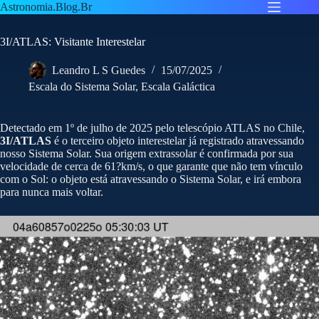
Pular
Astronomia.Blog.Br
para
o
3I/ATLAS: Visitante Interestelar
conteúdo
Leandro L S Guedes
15/07/2025
Escala do Sistema Solar
,
Escala Galáctica
Detectado em 1º de julho de 2025 pelo telescópio ATLAS no Chile,
3I/ATLAS
é o terceiro objeto interestelar já registrado atravessando
nosso Sistema Solar. Sua origem extrassolar é confirmada por sua
velocidade de cerca de 61?km/s, o que garante que não tem vínculo
com o Sol: o objeto está atravessando o Sistema Solar, e irá embora
para nunca mais voltar.