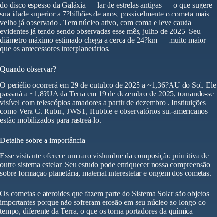
do disco espesso da Galáxia — lar de estrelas antigas — o que sugere
sua idade superior a 7?bilhões de anos, possivelmente o cometa mais
velho já observado . Tem núcleo ativo, com coma e leve cauda
evidentes já tendo sendo observadas esse mês, julho de 2025. Seu
diâmetro máximo estimado chega a cerca de 24?km — muito maior
que os antecessores interplanetários.
Quando observar?
O periélio ocorrerá em 29 de outubro de 2025 a ~1,36?AU do Sol. Ele
passará a ~1,8?UA da Terra em 19 de dezembro de 2025, tornando-se
visível com telescópios amadores a partir de dezembro . Instituições
como Vera C. Rubin, JWST, Hubble e observatórios sul-americanos
estão mobilizados para rastreá-lo.
Detalhe sobre a importância
Esse visitante oferece um raro vislumbre da composição primitiva de
outro sistema estelar. Seu estudo pode enriquecer nossa compreensão
sobre formação planetária, material interestelar e origem dos cometas.
Os cometas e ateroides que fazem parte do Sistema Solar são objetos
importantes porque não sofreram erosão em seu núcleo ao longo do
tempo, diferente da Terra, o que os torna portadores da química