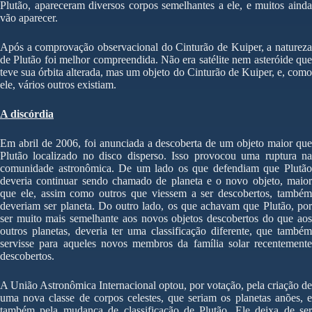
Plutão, apareceram diversos corpos semelhantes a ele, e muitos ainda
vão aparecer.
Após a comprovação observacional do Cinturão de Kuiper, a natureza
de Plutão foi melhor compreendida. Não era satélite nem asteróide que
teve sua órbita alterada, mas um objeto do Cinturão de Kuiper, e, como
ele, vários outros existiam.
A discórdia
Em abril de 2006, foi anunciada a descoberta de um objeto maior que
Plutão localizado no disco disperso. Isso provocou uma ruptura na
comunidade astronômica. De um lado os que defendiam que Plutão
deveria continuar sendo chamado de planeta e o novo objeto, maior
que ele, assim como outros que viessem a ser descobertos, também
deveriam ser planeta. Do outro lado, os que achavam que Plutão, por
ser muito mais semelhante aos novos objetos descobertos do que aos
outros planetas, deveria ter uma classificação diferente, que também
servisse para aqueles novos membros da família solar recentemente
descobertos.
A União Astronômica Internacional optou, por votação, pela criação de
uma nova classe de corpos celestes, que seriam os planetas anões, e
também pela mudança de classificação de Plutão. Ele deixa de ser