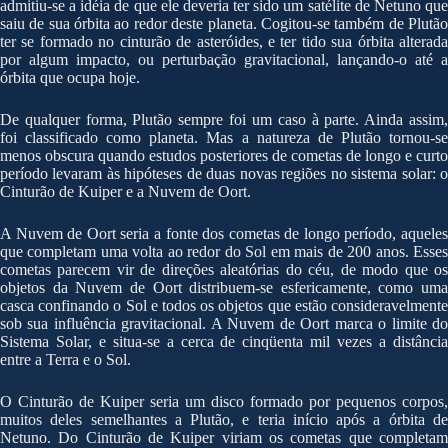
admitiu-se a idéia de que ele deveria ter sido um satélite de Netuno que
saiu de sua órbita ao redor deste planeta. Cogitou-se também de Plutão
ter se formado no cinturão de asteróides, e ter tido sua órbita alterada
por algum impacto, ou perturbação gravitacional, lançando-o até a
órbita que ocupa hoje.
De qualquer forma, Plutão sempre foi um caso à parte. Ainda assim,
foi classificado como planeta. Mas a natureza de Plutão tornou-se
menos obscura quando estudos posteriores de cometas de longo e curto
período levaram às hipóteses de duas novas regiões no sistema solar: o
Cinturão de Kuiper e a Nuvem de Oort.
A Nuvem de Oort seria a fonte dos cometas de longo período, aqueles
que completam uma volta ao redor do Sol em mais de 200 anos. Esses
cometas parecem vir de direções aleatórias do céu, de modo que os
objetos da Nuvem de Oort distribuem-se esfericamente, como uma
casca confinando o Sol e todos os objetos que estão consideravelmente
sob sua influência gravitacional. A Nuvem de Oort marca o limite do
Sistema Solar, e situa-se a cerca de cinqüenta mil vezes a distância
entre a Terra e o Sol.
O Cinturão de Kuiper seria um disco formado por pequenos corpos,
muitos deles semelhantes a Plutão, e teria início após a órbita de
Netuno. Do Cinturão de Kuiper viriam os cometas que completam