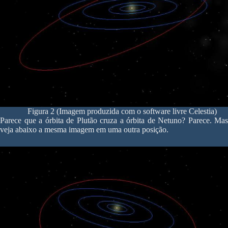
Figura 2 (Imagem produzida com o software livre Celestia)
Parece que a órbita de Plutão cruza a órbita de Netuno? Parece. Mas
veja abaixo a mesma imagem em uma outra posição.