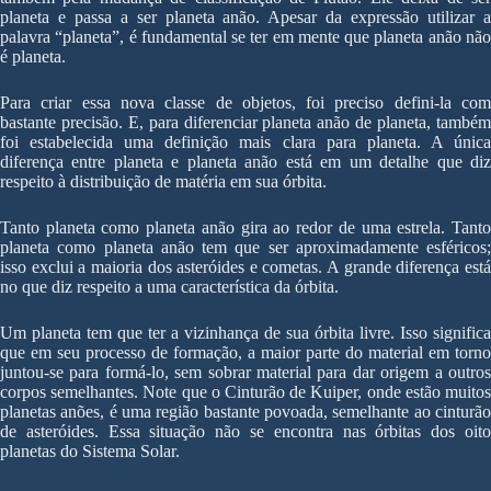
planeta e passa a ser planeta anão. Apesar da expressão utilizar a
palavra “planeta”, é fundamental se ter em mente que planeta anão não
é planeta.
Para criar essa nova classe de objetos, foi preciso defini-la com
bastante precisão. E, para diferenciar planeta anão de planeta, também
foi estabelecida uma definição mais clara para planeta. A única
diferença entre planeta e planeta anão está em um detalhe que diz
respeito à distribuição de matéria em sua órbita.
Tanto planeta como planeta anão gira ao redor de uma estrela. Tanto
planeta como planeta anão tem que ser aproximadamente esféricos;
isso exclui a maioria dos asteróides e cometas. A grande diferença está
no que diz respeito a uma característica da órbita.
Um planeta tem que ter a vizinhança de sua órbita livre. Isso significa
que em seu processo de formação, a maior parte do material em torno
juntou-se para formá-lo, sem sobrar material para dar origem a outros
corpos semelhantes. Note que o Cinturão de Kuiper, onde estão muitos
planetas anões, é uma região bastante povoada, semelhante ao cinturão
de asteróides. Essa situação não se encontra nas órbitas dos oito
planetas do Sistema Solar.