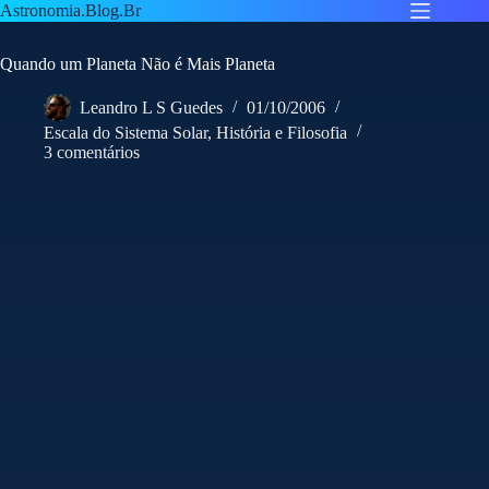
Pular
Astronomia.Blog.Br
para
o
Quando um Planeta Não é Mais Planeta
conteúdo
Leandro L S Guedes
01/10/2006
Escala do Sistema Solar
,
História e Filosofia
3 comentários