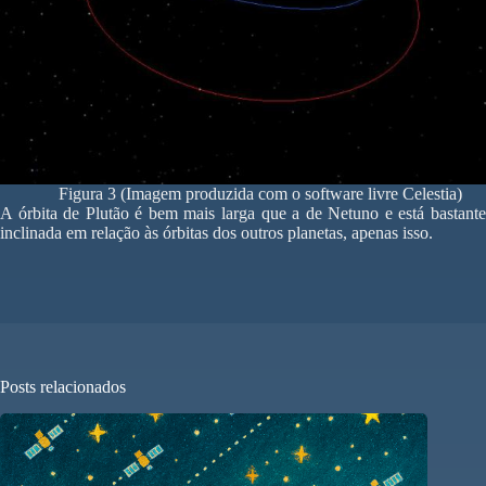
Figura 3 (Imagem produzida com o software livre Celestia)
A órbita de Plutão é bem mais larga que a de Netuno e está bastante
inclinada em relação às órbitas dos outros planetas, apenas isso.
Posts relacionados