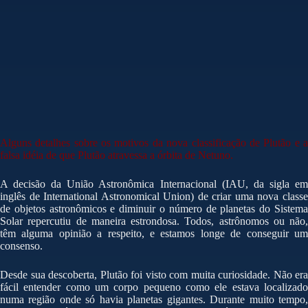
Alguns detalhes sobre os motivos da nova classificação de Plutão e a
falsa idéia de que Plutão atravessa a órbita de Netuno.
A decisão da União Astronômica Internacional (IAU, da sigla em
inglês de International Astronomical Union) de criar uma nova classe
de objetos astronômicos e diminuir o número de planetas do Sistema
Solar repercutiu de maneira estrondosa. Todos, astrônomos ou não,
têm alguma opinião a respeito, e estamos longe de conseguir um
consenso.
Desde sua descoberta, Plutão foi visto com muita curiosidade. Não era
fácil entender como um corpo pequeno como ele estava localizado
numa região onde só havia planetas gigantes. Durante muito tempo,