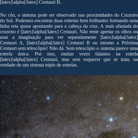
[latex]\alpha[/latex] Centauri B.
No céu, o sistema pode ser observado nas proximidades do Cruzeiro
do Sul. Podemos encontrar duas estrelas bem brilhantes formando uma
linha reta quase apontando para a cabeça da cruz. A mais afastada do
cruzeiro é [latex]\alpha[/latex] Centauri. Não tente apertar os olhos ou
usar a imaginação para ver separadamente [latex]\alpha[/latex]
Centauri A, [latex]\alpha[/latex] Centauri B ou mesmo a Próxima
Centauri sem telescópio! Não dá. Sem telescópio o sistema parece uma
estrela única. Por isso, muitas vezes falamos na estrela
[latex]\alpha[/latex] Centauri, mas sem esquecer que se trata, na
verdade de um sistema triplo de estrelas.