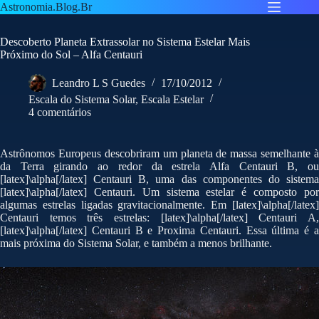
Pular
Astronomia.Blog.Br
para
o
Descoberto Planeta Extrassolar no Sistema Estelar Mais
conteúdo
Próximo do Sol – Alfa Centauri
Leandro L S Guedes
17/10/2012
Escala do Sistema Solar
,
Escala Estelar
4 comentários
Astrônomos Europeus descobriram um planeta de massa semelhante à
da Terra girando ao redor da estrela Alfa Centauri B, ou
[latex]\alpha[/latex] Centauri B, uma das componentes do sistema
[latex]\alpha[/latex] Centauri. Um sistema estelar é composto por
algumas estrelas ligadas gravitacionalmente. Em [latex]\alpha[/latex]
Centauri temos três estrelas: [latex]\alpha[/latex] Centauri A,
[latex]\alpha[/latex] Centauri B e Proxima Centauri. Essa última é a
mais próxima do Sistema Solar, e também a menos brilhante.