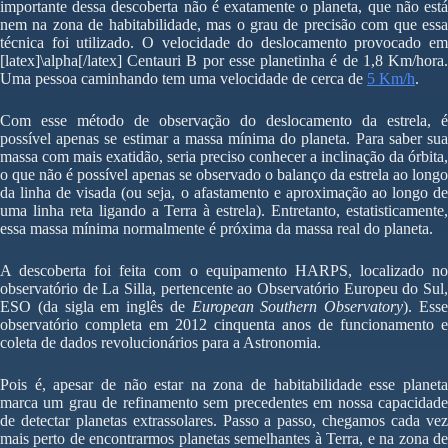
importante dessa descoberta não é exatamente o planeta, que não está
nem na zona de habitabilidade, mas o grau de precisão com que essa
técnica foi utilizado. O velocidade do deslocamento provocado em
[latex]\alpha[/latex] Centauri B por esse planetinha é de 1,8 Km/hora.
Uma pessoa caminhando tem uma velocidade de cerca de
5 Km/h
.
Com esse método de observação do deslocamento da estrela, é
possível apenas se estimar a massa mínima do planeta. Para saber sua
massa com mais exatidão, seria preciso conhecer a inclinação da órbita,
o que não é possível apenas se observado o balanço da estrela ao longo
da linha de visada (ou seja, o afastamento e aproximação ao longo de
uma linha reta ligando a Terra à estrela). Entretanto, estatisticamente,
essa massa mínima normalmente é próxima da massa real do planeta.
A descoberta foi feita com o equipamento HARPS, localizado no
observatório de La Silla, pertencente ao Observatório Europeu do Sul,
ESO (da sigla em inglês de
European Southern Observatory
). Ess
observatório completa em 2012 cinquenta anos de funcionamento e
coleta de dados revolucionários para a Astronomia.
Pois é, apesar de não estar na zona de habitabilidade esse planeta
marca um grau de refinamento sem precedentes em nossa capacidade
de detectar planetas extrassolares. Passo a passo, chegamos cada vez
mais perto de encontrarmos planetas semelhantes à Terra, e na zona de