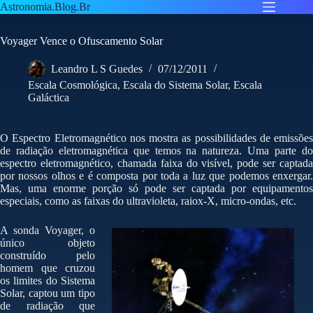
Pular
Astronomia.Blog.Br
para
o
Voyager Vence o Ofuscamento Solar
conteúdo
Leandro L S Guedes
07/12/2011
Escala Cosmológica
,
Escala do Sistema Solar
,
Escala
Galáctica
O Espectro Eletromagnético nos mostra as possibilidades de emissões
de radiação eletromagnética que temos na natureza. Uma parte do
espectro eletromagnético, chamada faixa do visível, pode ser captada
por nossos olhos e é composta por toda a luz que podemos enxergar.
Mas, uma enorme porção só pode ser captada por equipamentos
especiais, como as faixas do ultravioleta, raiox-X, micro-ondas, etc.
A sonda Voyager, o
único objeto
construído pelo
homem que cruzou
os limites do Sistema
Solar, captou um tipo
de radiação que