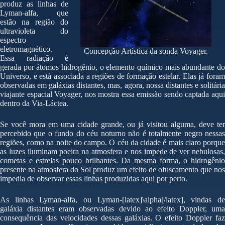
produz as linhas de
Lyman-alfa, que
estão na região do
ultravioleta do
espectro
eletromagnético.
Concepção Artística da sonda Voyager.
Essa radiação é
gerada por átomos hidrogênio, o elemento químico mais abundante do
Universo, e está associada a regiões de formação estelar. Elas já foram
observadas em galáxias distantes, mas, agora, nossa distantes e solitária
viajante espacial Voyager, nos mostra essa emissão sendo captada aqui
dentro da Via-Láctea.
Se você mora em uma cidade grande, ou já visitou alguma, deve ter
percebido que o fundo do céu noturno não é totalmente negro nessas
regiões, como na noite do campo. O céu da cidade é mais claro porque
as luzes iluminam poeira na atmosfera e nos impede de ver nebulosas,
cometas e estrelas pouco brilhantes. Da mesma forma, o hidrogênio
presente na atmosfera do Sol produz um efeito de ofuscamento que nos
impedia de observar essas linhas produzidas aqui por perto.
As linhas Lyman-alfa, ou Lyman-[latex]\alpha[/latex], vindas de
galáxia distantes eram observadas devido ao efeito Doppler, uma
consequência das velocidades dessas galáxias. O efeito Doppler faz