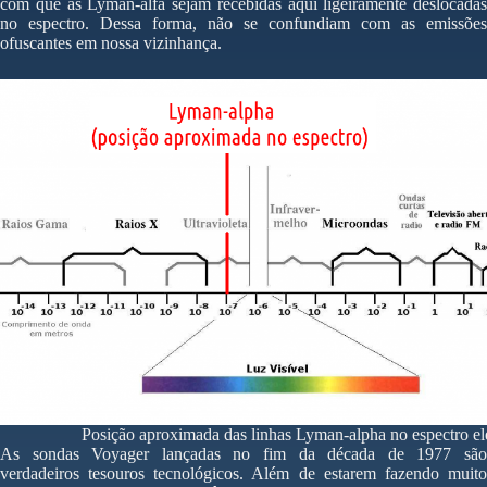
com que as Lyman-alfa sejam recebidas aqui ligeiramente deslocadas
no espectro. Dessa forma, não se confundiam com as emissões
ofuscantes em nossa vizinhança.
Posição aproximada das linhas Lyman-alpha no espectro el
As sondas Voyager lançadas no fim da década de 1977 são
verdadeiros tesouros tecnológicos. Além de estarem fazendo muito