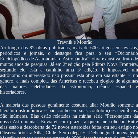
Travnik e Mourão
Ao longo das 85 obras publicadas, mais de 600 artigos em revistas,
periódicos e jornais, o destaque fica para o seu “Dicionário
Enciclopédico de Astronomia e Astronáutica”, obra exaustiva, fruto de
muitos anos de pesquisa. Já em 2ª edição pela Editora Nova Fronteira,
segundo ele, está a caminho uma 3ª edição. É impossível um
astrônomo ou interessado não possuir esta obra em sua estante. É no
gênero, a mais completa das Américas e recebeu elogios de algumas
das maiores celebridades da astronomia, ciência espacial e
historiadores.
A maioria das pessoas geralmente costuma aliar Mourão somente a
literatura astronômica e não conhecem suas contribuições científicas.
São inúmeras. Elas estão relatadas na minha série “Personagens da
nossa Astronomia”. Enviarei com prazer a quem me solicitar. Entre
elas estão a descoberta de 72 novos asteroides feitas em seu estágio no
Observatório La Silla, Chile. Seu colega H. Debehogne homenageou