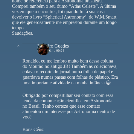
nome de referência para a Astronomia brasileira.
Comprei também o seu ótimo “Atlas Celeste”. A última
vez em que o encontrei, foi quando fui à sua casa
devolver o livro “Spherical Astronomy’, de W.M.Smart,
que ele generosamente me emprestou durante um longo
tempo.
Saudações.
Leandro Guedes
05/02/2014 / 00:24
Ronaldo, eu me lembro muito bem dessa coluna
do Mourão no antigo JB! Também as colecionava,
colava o recorte do jornal numa folha de papel e
guardava numas pastas com folhas de plástico. Era
uma importante atividade na minha infância 😀
Obrigado por compartilhar seu contato com essa
lenda da comunicação científica em Astronomia
no Brasil. Tenho certeza que esse contato
alimentou um interesse por Astronomia dentro de
você.
Bons Céus!