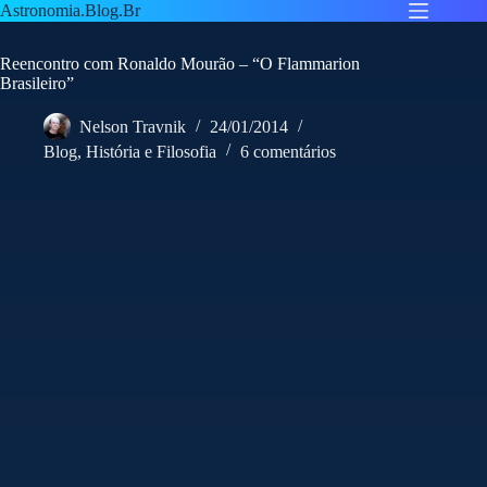
Pular
Astronomia.Blog.Br
para
o
Reencontro com Ronaldo Mourão – “O Flammarion
conteúdo
Brasileiro”
Nelson Travnik
24/01/2014
Blog
,
História e Filosofia
6 comentários