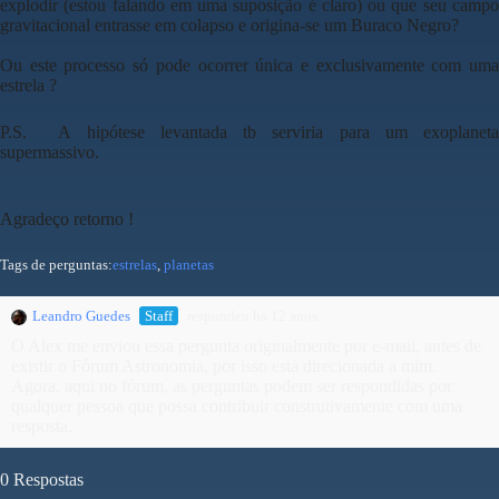
explodir (estou falando em uma suposição é claro) ou
que seu camp
gravitacional entrasse em colapso e origina-se um Buraco Negro?
Ou este processo só pode ocorrer única e exclusivamente com uma
estrela ?
P.S.
A hipótese levantada tb serviria para um exoplanet
supermassivo.
Agradeço retorno !
Tags de perguntas:
estrelas
,
planetas
Leandro Guedes
Staff
respondeu há 12 anos
O Alex me enviou essa pergunta originalmente por e-mail, antes de
existir o Fórum Astronomia, por isso está direcionada a mim.
Agora, aqui no fórum, as perguntas podem ser respondidas por
qualquer pessoa que possa contribuir construtivamente com uma
resposta.
0 Respostas