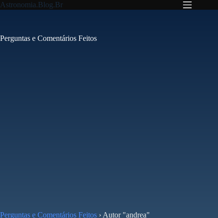
Pular
Astronomia.Blog.Br
para
o
conteúdo
Perguntas e Comentários Feitos
Perguntas e Comentários Feitos
›
Autor "andrea"