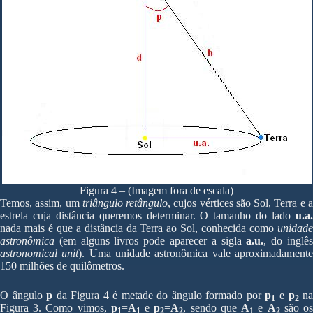
Figura 4 – (Imagem fora de escala)
Temos, assim, um
triângulo retângulo
, cujos vértices são Sol, Terra e 
estrela cuja distância queremos determinar. O tamanho do lado
u.a.
nada mais é que a distância da Terra ao Sol, conhecida como
unidade
astronômica
(em alguns livros pode aparecer a sigla
a.u.
, do inglê
astronomical unit
). Uma unidade astronômica vale aproximadament
150 milhões de quilômetros.
O ângulo
p
da Figura 4 é metade do ângulo formado por
p
e
p
n
1
2
Figura 3. Como vimos,
p
=
A
e
p
=
A
, sendo que
A
e
A
são o
1
1
2
2
1
2