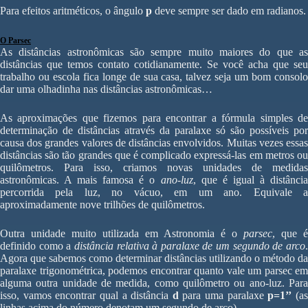
Para efeitos aritméticos, o ângulo
p
deve sempre ser dado em radianos.
O Parsec
As distâncias astronômicas são sempre muito maiores do que as
distâncias que temos contato cotidianamente. Se você acha que seu
trabalho ou escola fica longe de sua casa, talvez seja um bom consolo
dar uma olhadinha nas distâncias astronômicas…
As aproximações que fizemos para encontrar a fórmula simples de
determinação de distâncias através da paralaxe só são possíveis por
causa dos grandes valores de distâncias envolvidos. Muitas vezes essas
distâncias são tão grandes que é complicado expressá-las em metros ou
quilômetros. Para isso, criamos novas unidades de medidas
astronômicas. A mais famosa é o
ano-luz
, que é igual à distânci
percorrida pela luz, no vácuo, em um ano. Equivale a
aproximadamente nove trilhões de quilômetros.
Outra unidade muito utilizada em Astronomia é o
parsec
, que é
definido como a
distância relativa à paralaxe de um segundo de arco
Agora que sabemos como determinar distâncias utilizando o método da
paralaxe trigonométrica, podemos encontrar quanto vale um parsec em
alguma outra unidade de medida, como quilômetro ou ano-luz. Para
isso, vamos encontrar qual a distância
d
para uma paralaxe
p=1’’
(a
linhas acima do número denotam um segundo de arco).