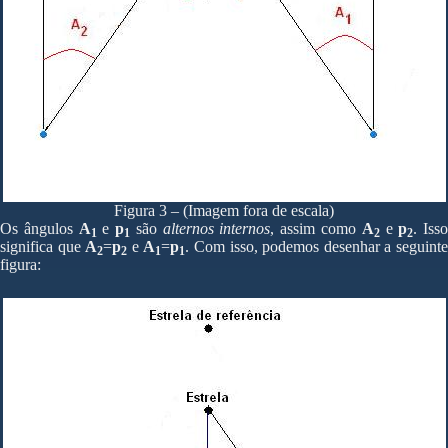
Figura 3 – (Imagem fora de escala)
Os ângulos
A
e
p
são
alternos internos
, assim como
A
e
p
. Iss
1
1
2
2
significa que
A
=
p
e
A
=
p
. Com isso, podemos desenhar a seguint
2
2
1
1
figura: