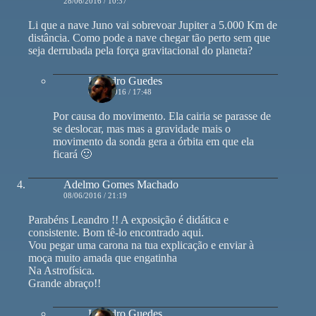
28/06/2016 / 10:37
Li que a nave Juno vai sobrevoar Jupiter a 5.000 Km de
distância. Como pode a nave chegar tão perto sem que
seja derrubada pela força gravitacional do planeta?
Leandro Guedes
01/07/2016 / 17:48
Por causa do movimento. Ela cairia se parasse de
se deslocar, mas mas a gravidade mais o
movimento da sonda gera a órbita em que ela
ficará 🙂
Adelmo Gomes Machado
08/06/2016 / 21:19
Parabéns Leandro !! A exposição é didática e
consistente. Bom tê-lo encontrado aqui.
Vou pegar uma carona na tua explicação e enviar à
moça muito amada que engatinha
Na Astrofísica.
Grande abraço!!
Leandro Guedes