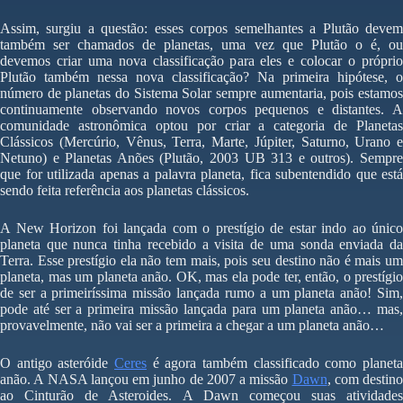
Assim, surgiu a questão: esses corpos semelhantes a Plutão devem
também ser chamados de planetas, uma vez que Plutão o é, ou
devemos criar uma nova classificação para eles e colocar o próprio
Plutão também nessa nova classificação? Na primeira hipótese, o
número de planetas do Sistema Solar sempre aumentaria, pois estamos
continuamente observando novos corpos pequenos e distantes. A
comunidade astronômica optou por criar a categoria de Planetas
Clássicos (Mercúrio, Vênus, Terra, Marte, Júpiter, Saturno, Urano e
Netuno) e Planetas Anões (Plutão, 2003 UB 313 e outros). Sempre
que for utilizada apenas a palavra planeta, fica subentendido que está
sendo feita referência aos planetas clássicos.
A New Horizon foi lançada com o prestígio de estar indo ao único
planeta que nunca tinha recebido a visita de uma sonda enviada da
Terra. Esse prestígio ela não tem mais, pois seu destino não é mais um
planeta, mas um planeta anão. OK, mas ela pode ter, então, o prestígio
de ser a primeiríssima missão lançada rumo a um planeta anão! Sim,
pode até ser a primeira missão lançada para um planeta anão… mas,
provavelmente, não vai ser a primeira a chegar a um planeta anão…
O antigo asteróide
Ceres
é agora também classificado como planeta
anão. A NASA lançou em junho de 2007 a missão
Dawn
, com destino
ao Cinturão de Asteroides. A Dawn começou suas atividades