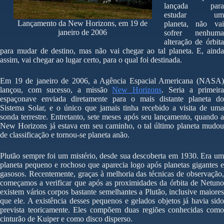
lançada para
estudar um
Lançamento da New Horizons, em 19 de
planeta, não vai
janeiro de 2006
sofrer nenhuma
alteração de órbita
para mudar de destino, mas não vai chegar ao tal planeta. E, ainda
assim, vai chegar ao lugar certo, para o qual foi destinada.
Em 19 de janeiro de 2006, a Agência Espacial Americana (NASA)
lançou, com sucesso, a missão
New Horizons
. Seria a primeir
espaçonave enviada diretamente para o mais distante planeta do
Sistema Solar, e o único que jamais tinha recebido a visita de uma
sonda terrestre. Entretanto, sete meses após seu lançamento, quando a
New Horizons já estava em seu caminho, o tal último planeta mudou
de classificação e tornou-se planeta anão.
Plutão sempre foi um mistério, desde sua descoberta em 1930. Era um
planeta pequeno e rochoso que aparecia logo após planetas gigantes e
gasosos. Recentemente, graças à melhoria das técnicas de observação,
começamos a verificar que após as proximidades da órbita de Netuno
existem vários corpos bastante semelhantes a Plutão, inclusive maiores
que ele. A existência desses pequenos e gelados objetos já havia sido
prevista teoricamente. Eles compõem duas regiões conhecidas como
cinturão de Kuiper e como disco disperso.