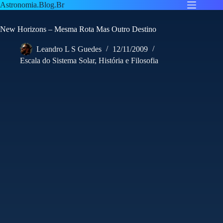
Pular
Astronomia.Blog.Br
para
o
New Horizons – Mesma Rota Mas Outro Destino
conteúdo
Leandro L S Guedes
12/11/2009
Escala do Sistema Solar
,
História e Filosofia