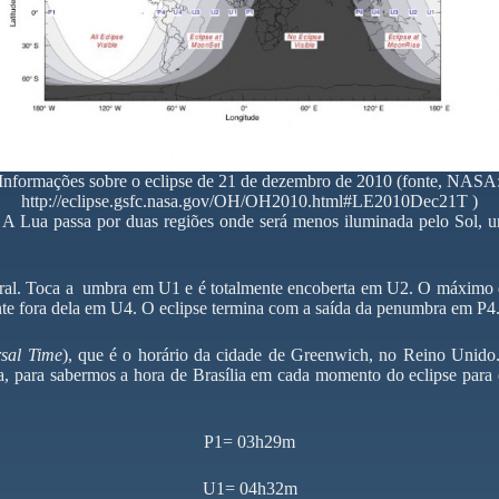
Informações sobre o eclipse de 21 de dezembro de 2010 (fonte, NASA
http://eclipse.gsfc.nasa.gov/OH/OH2010.html#LE2010Dec21T )
se. A Lua passa por duas regiões onde será menos iluminada pelo Sol
al. Toca a umbra em U1 e é totalmente encoberta em U2. O máximo do 
te fora dela em U4. O eclipse termina com a saída da penumbra em P4
sal Time
), que é o horário da cidade de Greenwich, no Reino Unido.
, para sabermos a hora de Brasília em cada momento do eclipse para e
P1= 03h29m
U1= 04h32m