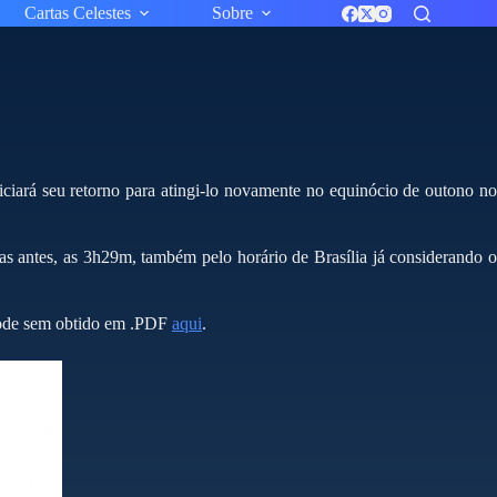
Cartas Celestes
Sobre
iciará seu retorno para atingi-lo novamente no equinócio de outono n
ras antes, as 3h29m, também pelo horário de Brasília já considerando o
 pode sem obtido em .PDF
aqui
.