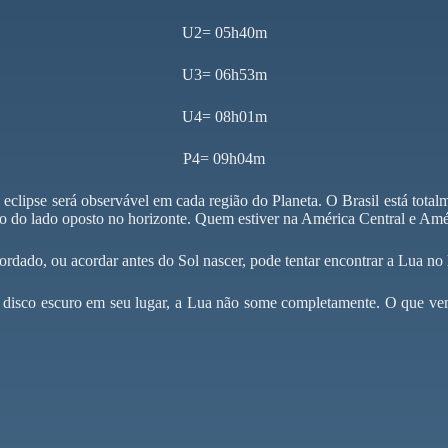
U2= 05h40m
U3= 06h53m
U4= 08h01m
P4= 09h04m
eclipse será observável em cada região do Planeta. O Brasil está totalm
do do lado oposto no horizonte. Quem estiver na América Central e Amér
cordado, ou acordar antes do Sol nascer, pode tentar encontrar a Lua n
m disco escuro em seu lugar, a Lua não some completamente. O que v