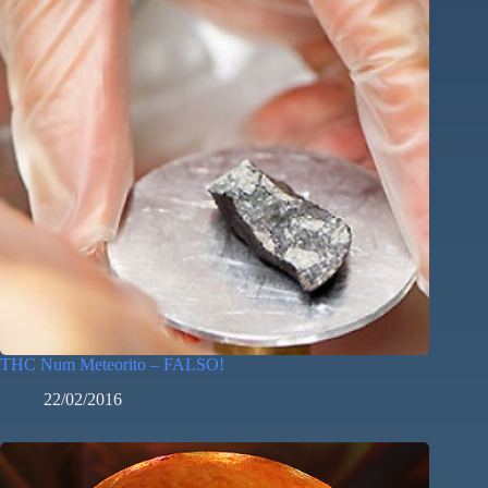
THC Num Meteorito – FALSO!
22/02/2016