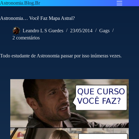
Pular
Astronomia.Blog.Br
para
o
Astronomia… Você Faz Mapa Astral?
conteúdo
Leandro L S Guedes
23/05/2014
Gags
2 comentários
Todo estudante de Astronomia passar por isso inúmeras vezes.