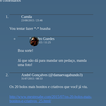
8 comentários
Camila
23/08/2015 / 23:46
Vou tentar fazer *-* hsauha
Leandro Guedes
10/09/2015 / 11:25
Boa sorte!
Já que não dá para mandar um pedaço, manda
uma foto!
André Gonçalves (@damaevagabundo3)
31/07/2015 / 08:53
Os 20 bolos mais bonitos e criativos que você já viu.
http://www.mestresabe.com/2015/07/os-20-bolos-mais-
bonitos-e-criativos_25.html/