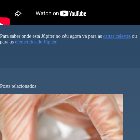
Para saber onde está Júpiter no céu agora vá para as
cartas celestes
ou
para as
efemérides de Júpiter
.
Posts relacionados