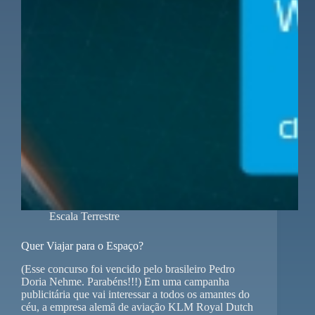
Escala Terrestre
Quer Viajar para o Espaço?
(Esse concurso foi vencido pelo brasileiro Pedro
Doria Nehme. Parabéns!!!) Em uma campanha
publicitária que vai interessar a todos os amantes do
céu, a empresa alemã de aviação KLM Royal Dutch