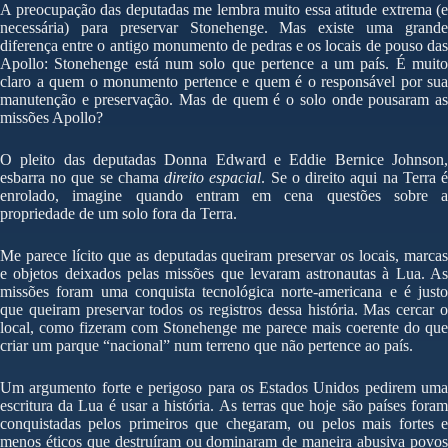
A preocupação das deputadas me lembra muito essa atitude extrema (e
necessária) para preservar Stonehenge. Mas existe uma grande
diferença entre o antigo monumento de pedras e os locais de pouso das
Apollo: Stonehenge está num solo que pertence a um país. É muito
claro a quem o monumento pertence e quem é o responsável por sua
manutenção e preservação. Mas de quem é o solo onde pousaram as
missões Apollo?
O pleito das deputadas Donna Edward e Eddie Bernice Johnson,
esbarra no que se chama
direito espacial
. Se o direito aqui na Terra 
enrolado, imagine quando entram em cena questões sobre a
propriedade de um solo fora da Terra.
Me parece lícito que as deputadas queiram preservar os locais, marcas
e objetos deixados pelas missões que levaram astronautas à Lua. As
missões foram uma conquista tecnológica norte-americana e é justo
que queiram preservar todos os registros dessa história. Mas cercar o
local, como fizeram com Stonehenge me parece mais coerente do que
criar um parque “nacional” num terreno que não pertence ao país.
Um argumento forte e perigoso para os Estados Unidos pedirem uma
escritura da Lua é usar a história. As terras que hoje são países foram
conquistadas pelos primeiros que chegaram, ou pelos mais fortes e
menos éticos que destruíram ou dominaram de maneira abusiva povos