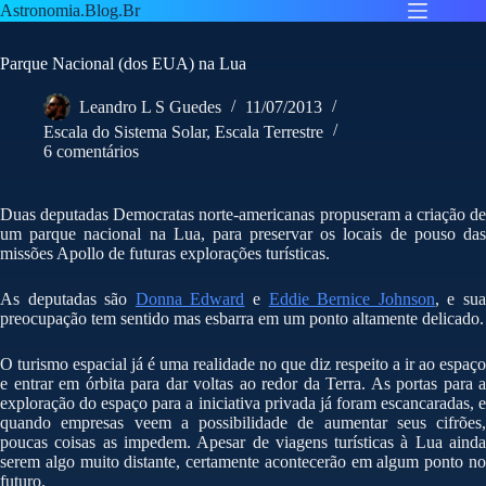
Pular
Astronomia.Blog.Br
para
o
Parque Nacional (dos EUA) na Lua
conteúdo
Leandro L S Guedes
11/07/2013
Escala do Sistema Solar
,
Escala Terrestre
6 comentários
Duas deputadas Democratas norte-americanas propuseram a criação de
um parque nacional na Lua, para preservar os locais de pouso das
missões Apollo de futuras explorações turísticas.
As deputadas são
Donna Edward
e
Eddie Bernice Johnson
, e su
preocupação tem sentido mas esbarra em um ponto altamente delicado.
O turismo espacial já é uma realidade no que diz respeito a ir ao espaço
e entrar em órbita para dar voltas ao redor da Terra. As portas para a
exploração do espaço para a iniciativa privada já foram escancaradas, e
quando empresas veem a possibilidade de aumentar seus cifrões,
poucas coisas as impedem. Apesar de viagens turísticas à Lua ainda
serem algo muito distante, certamente acontecerão em algum ponto no
futuro.