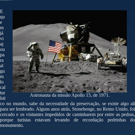
E
qu
e
m
já
vi
aj
ou
pa
ra
al
gu
m
lo
cal
tur
Astronauta da missão Apollo 15, de 1971.
ísti
co no mundo, sabe da necessidade da preservação, se existe algo ali
para ser lembrado. Alguns anos atrás, Stonehenge, no Reino Unido, foi
cercado e os visitantes impedidos de caminharem por entre as pedras,
porque turistas estavam levando de recordação pedrinhas do
monumento.