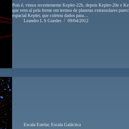
Pois é, vimos recentemente Kepler-22b, depois Kepler-20e e Kep
que vem aí pela frente em termos de planetas extrassolares pare
espacial Kepler, que coletou dados para…
Leandro L S Guedes
09/04/2012
Escala Estelar
,
Escala Galáctica