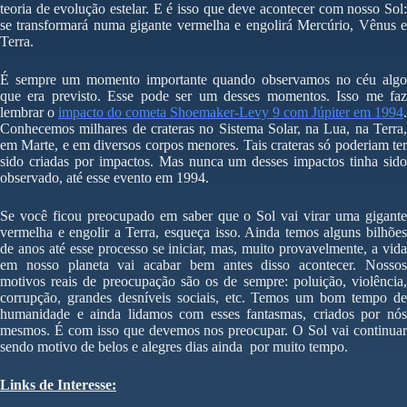
teoria de evolução estelar. E é isso que deve acontecer com nosso Sol:
se transformará numa gigante vermelha e engolirá Mercúrio, Vênus e
Terra.
É sempre um momento importante quando observamos no céu algo
que era previsto. Esse pode ser um desses momentos. Isso me faz
lembrar o
impacto do cometa Shoemaker-Levy 9 com Júpiter em 1994
.
Conhecemos milhares de crateras no Sistema Solar, na Lua, na Terra,
em Marte, e em diversos corpos menores. Tais crateras só poderiam ter
sido criadas por impactos. Mas nunca um desses impactos tinha sido
observado, até esse evento em 1994.
Se você ficou preocupado em saber que o Sol vai virar uma gigante
vermelha e engolir a Terra, esqueça isso. Ainda temos alguns bilhões
de anos até esse processo se iniciar, mas, muito provavelmente, a vida
em nosso planeta vai acabar bem antes disso acontecer. Nossos
motivos reais de preocupação são os de sempre: poluição, violência,
corrupção, grandes desníveis sociais, etc. Temos um bom tempo de
humanidade e ainda lidamos com esses fantasmas, criados por nós
mesmos. É com isso que devemos nos preocupar. O Sol vai continuar
sendo motivo de belos e alegres dias ainda por muito tempo.
Links de Interesse: