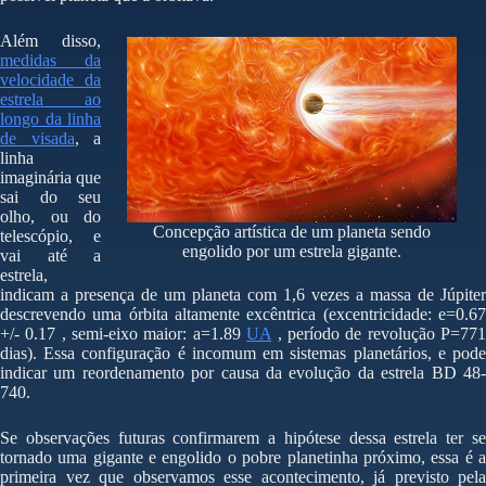
Além disso,
medidas da
velocidade da
estrela ao
longo da linha
de visada
, a
linha
imaginária que
sai do seu
olho, ou do
Concepção artística de um planeta sendo
telescópio, e
engolido por um estrela gigante.
vai até a
estrela,
indicam a presença de um planeta com 1,6 vezes a massa de Júpiter
descrevendo uma órbita altamente excêntrica (excentricidade: e=0.67
+/- 0.17 , semi-eixo maior: a=1.89
UA
, período de revolução P=77
dias). Essa configuração é incomum em sistemas planetários, e pode
indicar um reordenamento por causa da evolução da estrela BD 48-
740.
Se observações futuras confirmarem a hipótese dessa estrela ter se
tornado uma gigante e engolido o pobre planetinha próximo, essa é a
primeira vez que observamos esse acontecimento, já previsto pela