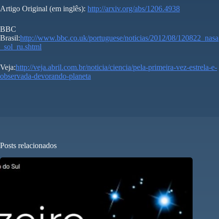
Artigo Original (em inglês):
http://arxiv.org/abs/1206.4938
BBC
Brasil:
http://www.bbc.co.uk/portuguese/noticias/2012/08/120822_nasa
_sol_ru.shtml
Veja:
http://veja.abril.com.br/noticia/ciencia/pela-primeira-vez-estrela-e-
observada-devorando-planeta
Posts relacionados