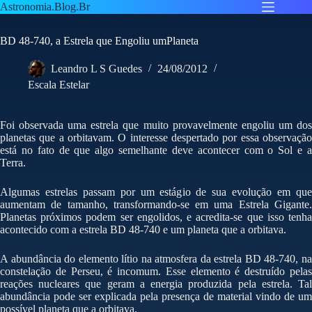
Pular
Astronomia.Blog.Br
para
o
BD 48-740, a Estrela que Engoliu umPlaneta
conteúdo
Leandro L S Guedes
24/08/2012
Escala Estelar
Foi observada uma estrela que muito provavelmente engoliu um dos
planetas que a orbitavam. O interesse despertado por essa observação
está no fato de que algo semelhante deve acontecer com o Sol e a
Terra.
Algumas estrelas passam por um estágio de sua evolução em que
aumentam de tamanho, transformando-se em uma Estrela Gigante.
Planetas próximos podem ser engolidos, e acredita-se que isso tenha
acontecido com a estrela BD 48-740 e um planeta que a orbitava.
A abundância do elemento lítio na atmosfera da estrela BD 48-740, na
constelação de Perseu, é incomum. Esse elemento é destruído pelas
reações nucleares que geram a energia produzida pela estrela. Tal
abundância pode ser explicada pela presença de material vindo de um
possível planeta que a orbitava.