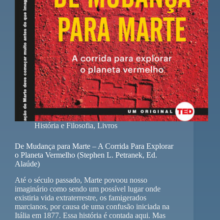
História e Filosofia
,
Livros
De Mudança para Marte – A Corrida Para Explorar
o Planeta Vermelho (Stephen L. Petranek, Ed.
Alaúde)
Até o século passado, Marte povoou nosso
imaginário como sendo um possível lugar onde
existiria vida extraterrestre, os famigerados
marcianos, por causa de uma confusão iniciada na
Itália em 1877. Essa história é contada aqui. Mas