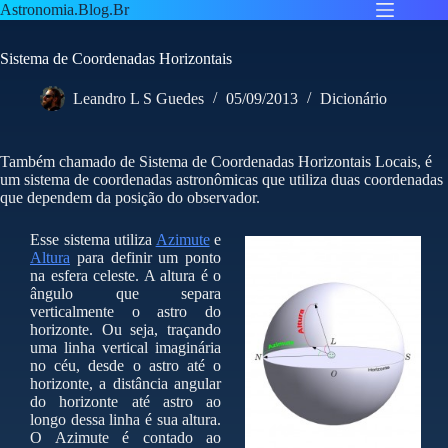
Pular
Astronomia.Blog.Br
para
o
Sistema de Coordenadas Horizontais
conteúdo
Leandro L S Guedes
05/09/2013
Dicionário
Também chamado de Sistema de Coordenadas Horizontais Locais, é
um sistema de coordenadas astronômicas que utiliza duas coordenadas
que dependem da posição do observador.
Esse sistema utiliza
Azimute
e
Altura
para definir um ponto
na esfera celeste. A altura é o
ângulo que separa
verticalmente o astro do
horizonte. Ou seja, traçando
uma linha vertical imaginária
no céu, desde o astro até o
horizonte, a distância angular
do horizonte até astro ao
longo dessa linha é sua altura.
O Azimute é contado ao