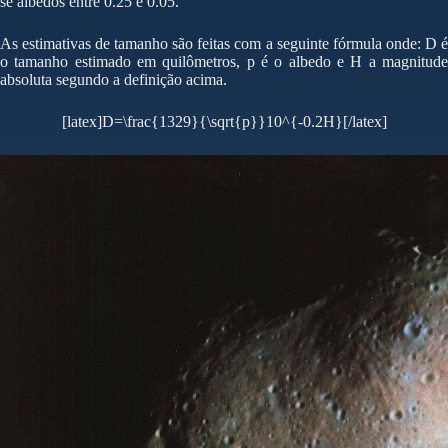
se albedos entre 0.25 e 0.05.
As estimativas de tamanho são feitas com a seguinte fórmula onde: D é
o tamanho estimado em quilômetros, p é o albedo e H a magnitude
absoluta segundo a definição acima.
[latex]D=\frac{1329}{\sqrt{p}}10^{-0.2H}[/latex]