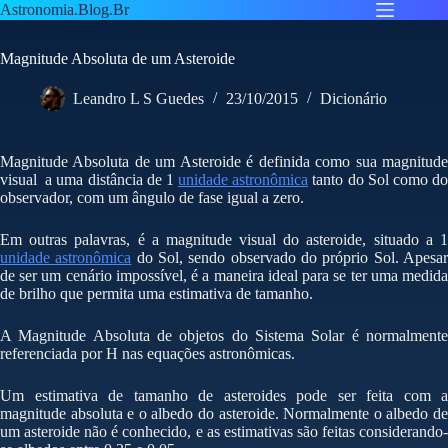
Pular
Astronomia.Blog.Br
para
o
Magnitude Absoluta de um Asteroide
conteúdo
Leandro L S Guedes
23/10/2015
Dicionário
Magnitude Absoluta de um Asteroide é definida como sua magnitude
visual a uma distância de 1
unidade astronômica
tanto do Sol como d
observador, com um ângulo de fase igual a zero.
Em outras palavras, é a magnitude visual do asteroide, situado a 1
unidade astronômica
do Sol, sendo observado do próprio Sol. Apesa
de ser um cenário impossível, é a maneira ideal para se ter uma medida
de brilho que permita uma estimativa de tamanho.
A Magnitude Absoluta de objetos do Sistema Solar é normalmente
referenciada por H nas equações astronômicas.
Um estimativa de tamanho de asteroides pode ser feita com a
magnitude absoluta e o albedo do asteroide. Normalmente o albedo de
um asteroide não é conhecido, e as estimativas são feitas considerando-